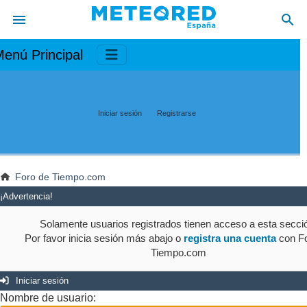
enú Principal
Iniciar sesión
Registrarse
Foro de Tiempo.com
¡Advertencia!
Solamente usuarios registrados tienen acceso a esta secci
Por favor inicia sesión más abajo o
registra una cuenta
con Fo
Tiempo.com
Iniciar sesión
Nombre de usuario: