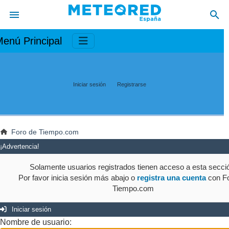
enú Principal
Iniciar sesión
Registrarse
Foro de Tiempo.com
¡Advertencia!
Solamente usuarios registrados tienen acceso a esta secci
Por favor inicia sesión más abajo o
registra una cuenta
con Fo
Tiempo.com
Iniciar sesión
Nombre de usuario: