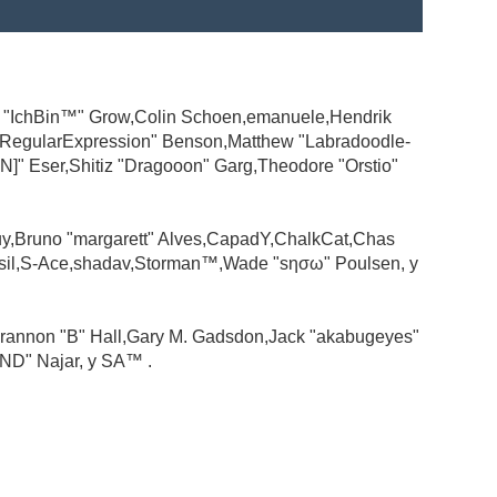
ad "IchBin™" Grow,Colin Schoen,emanuele,Hendrik
 "RegularExpression" Benson,Matthew "Labradoodle-
N]" Eser,Shitiz "Dragooon" Garg,Theodore "Orstio"
guy,Bruno "margarett" Alves,CapadY,ChalkCat,Chas
ssil,S-Ace,shadav,Storman™,Wade "sησω" Poulsen, y
rannon "B" Hall,Gary M. Gadsdon,Jack "akabugeyes"
ND" Najar, y SA™ .