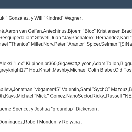
Suki" González, y Will "Kindred" Wagner .
é,Aaron van Geffen,Antechinus,Bjoern "Bloc" Kristiansen,Br
"Sesquipedalian" Stovell,Juan "JayBachatero" Hernandez,Karl
l "Thantos" Miller,Norv,Peter "Arantor" Spicer,Selman "[SiNa
,Aleksi "Lex" Kilpinen,br360,GigaWatt,ziycon,Adam Tallon,Big
greyknight17" Hou,Krash,Mashby,Michael Colin Blaber,Old Fo
Ballew,Jonathan "vbgamer45" Valentin,Sami "SychO" Mazouz,B
th,Kays,Michael "Mick." Gomez,NanoSector,Ricky.,Russell "NE
,Graeme Spence, y Joshua "groundup" Dickerson .
Domínguez,Robert Monden, y Relyana .