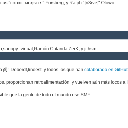
cus "cσσкιє мσηѕтєя" Forsberg, y Ralph "[n3rve]" Otowo .
.
no,snoopy_virtual,Ramón Cutanda,ZerK, y jchsm .
o 尚" Deberdt,tinoest, y todos los que han
colaborado en GitHu
s, proporcionan retroalimentación, y vuelven aún más locos a l
sible que la gente de todo el mundo use SMF.