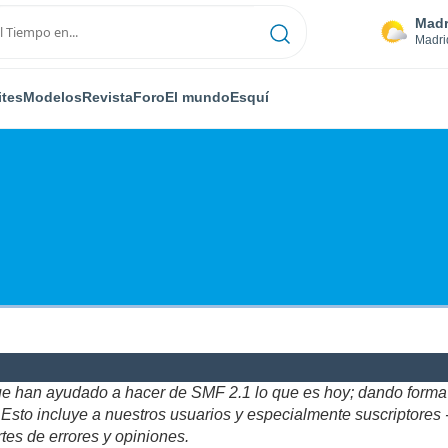
Madr
Madri
ites
Modelos
Revista
Foro
El mundo
Esquí
ue han ayudado a hacer de SMF 2.1 lo que es hoy; dando forma y
to incluye a nuestros usuarios y especialmente suscriptores - gr
tes de errores y opiniones.