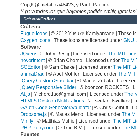
Crip,K@,metallica48423, y Paul_Pauline .
Y para todos los que hayamos podido omitir, ¡gracias!
Software/Gráficos
Gráficos
Fugue Icons
| © 2012 Yusuke Kamiyamane | These ico
Oxygen Icons
| These icons are licensed under
GNU 
Software
JQuery
| © John Resig | Licensed under
The MIT Lice
hoverIntent
| © Brian Cherne | Licensed under
The MI
SCEditor
| © Sam Clarke | Licensed under
The MIT Li
animaDrag
| © Abel Mohler | Licensed under
The MIT 
jQuery Custom Scrollbar
| © Maciej Zubala | License
jQuery Responsive Slider
| © booncon ROCKETS | L
At.js
| ©
chord.luo@gmail.com
| Licensed under
The M
HTML5 Desktop Notifications
| © Tsvetan Tsvetkov | 
GAuth Code Generator/Validator
| © Chris Cornutt | 
Dropzone.js
| © Matias Meno | Licensed under
The MI
Minify
| © Matthias Mullie | Licensed under
The MIT Li
PHP-Punycode
| © True B.V. | Licensed under
The MI
Fuentes