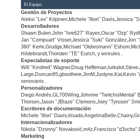
El Equipo
Gestión de Proyectos
Aleksi "Lex" Kilpinen,Michele "Illori" Davis,Jessica "
Desarrolladores
Shawn Bulen,John "live627" Rayes,Oscar "Ozp" Rydh
Jan "Compuart" Visser,Jessica "Suki" González,Jon 
360" Kerle,Grudge,Michael "Oldiesmann" Eshom,Michae
Hildebrandt,Thorsten "TE" Eurich, y winrules .
Especialistas de soporte
Will "Kindred" Wagner,Doug Heffernan,lurkalot,Steve
Large,Duncan85,gbsothere,JimM,Justyne,Kat,Kevin "
xenovanis .
Personalizadores
Diego Andrés,GL700Wing,Johnnie "TwitchisMental" 
Thorsen,Jason "JBlaze" Clemons,Joey "Tyrsson" Smi
Escritores de documentación
Michele "Illori" Davis,Irisado,AngelinaBelle,Chainy
Internacionalizadores
Nikola "Dzonny" Novaković,m4z,Francisco "d3vcho" 
Marketing