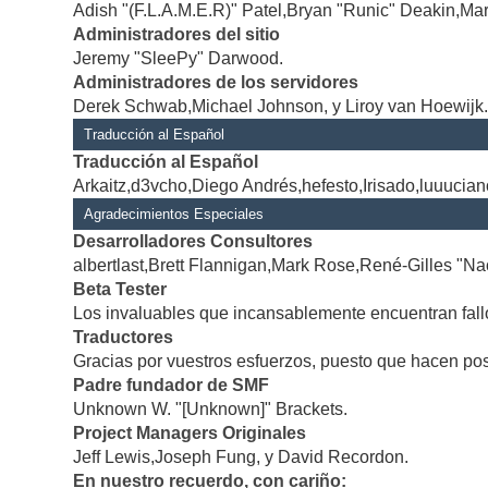
Adish "(F.L.A.M.E.R)" Patel,Bryan "Runic" Deakin,Mar
Administradores del sitio
Jeremy "SleePy" Darwood.
Administradores de los servidores
Derek Schwab,Michael Johnson, y Liroy van Hoewijk
Traducción al Español
Traducción al Español
Arkaitz,d3vcho,Diego Andrés,hefesto,Irisado,luuucia
Agradecimientos Especiales
Desarrolladores Consultores
albertlast,Brett Flannigan,Mark Rose,René-Gilles "Na
Beta Tester
Los invaluables que incansablemente encuentran fallo
Traductores
Gracias por vuestros esfuerzos, puesto que hacen po
Padre fundador de SMF
Unknown W. "[Unknown]" Brackets.
Project Managers Originales
Jeff Lewis,Joseph Fung, y David Recordon.
En nuestro recuerdo, con cariño: