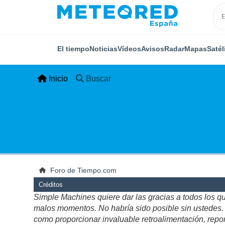
El tiempo
Noticias
Vídeos
Avisos
Radar
Mapas
Satél
Inicio
Buscar
Foro de Tiempo.com
Créditos
Simple Machines quiere dar las gracias a todos los q
malos momentos. No habría sido posible sin ustedes. Es
como proporcionar invaluable retroalimentación, repor