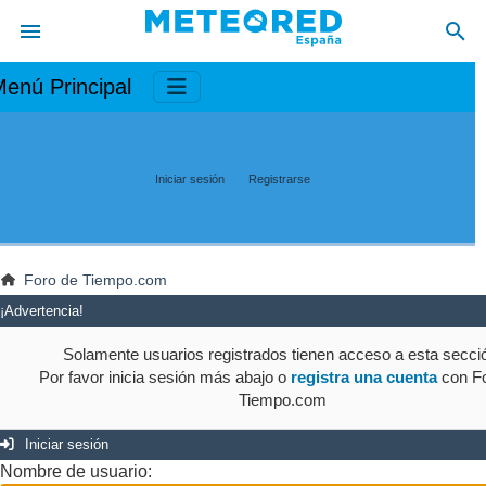
enú Principal
Iniciar sesión
Registrarse
Foro de Tiempo.com
¡Advertencia!
Solamente usuarios registrados tienen acceso a esta secci
Por favor inicia sesión más abajo o
registra una cuenta
con Fo
Tiempo.com
Iniciar sesión
Nombre de usuario: