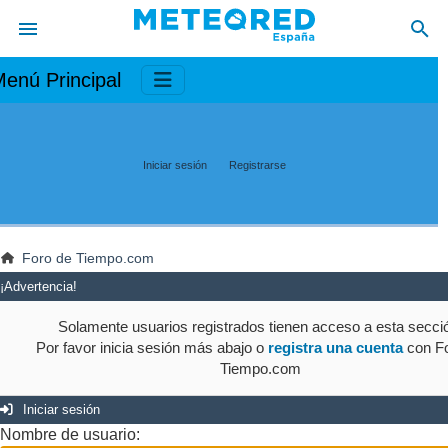
enú Principal
Iniciar sesión
Registrarse
Foro de Tiempo.com
¡Advertencia!
Solamente usuarios registrados tienen acceso a esta secci
Por favor inicia sesión más abajo o
registra una cuenta
con Fo
Tiempo.com
Iniciar sesión
Nombre de usuario: