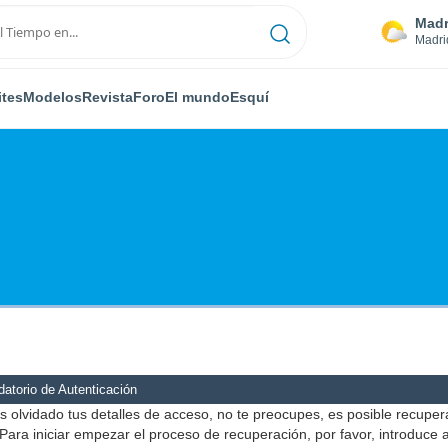
Madr
Madri
ites
Modelos
Revista
Foro
El mundo
Esquí
atorio de Autenticación
s olvidado tus detalles de acceso, no te preocupes, es posible recuper
Para iniciar empezar el proceso de recuperación, por favor, introduce 