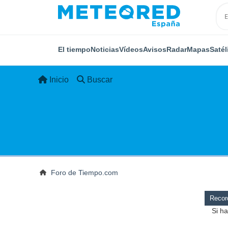
El tiempo
Noticias
Vídeos
Avisos
Radar
Mapas
Satél
Inicio
Buscar
Foro de Tiempo.com
Record
Si ha