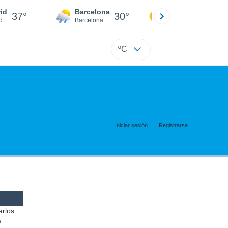
id
Barcelona
Sevilla
37°
30°
39°
d
Barcelona
Sevilla
ºC
Iniciar sesión
Registrarse
arlos.
a