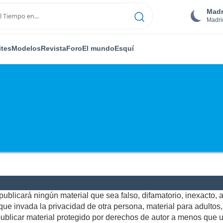
Madr
Madri
ites
Modelos
Revista
Foro
El mundo
Esquí
ublicará ningún material que sea falso, difamatorio, inexacto, ab
e invada la privacidad de otra persona, material para adultos, o
blicar material protegido por derechos de autor a menos que us