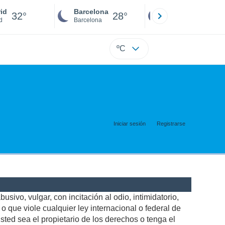
id
Barcelona
Sevilla
32°
28°
30°
d
Barcelona
Sevilla
ºC
Iniciar sesión
Registrarse
usivo, vulgar, con incitación al odio, intimidatorio,
 que viole cualquier ley internacional o federal de
ted sea el propietario de los derechos o tenga el