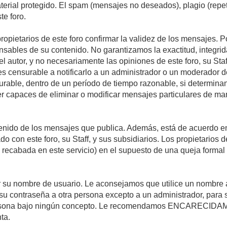
material protegido. El spam (mensajes no deseados), plagio (re
te foro.
propietarios de este foro confirmar la validez de los mensajes.
sables de su contenido. No garantizamos la exactitud, integrid
autor, y no necesariamente las opiniones de este foro, su Staff, 
censurable a notificarlo a un administrador o un moderador del 
urable, dentro de un período de tiempo razonable, si determina
r capaces de eliminar o modificar mensajes particulares de mane
nido de los mensajes que publica. Además, está de acuerdo en 
ado con este foro, su Staff, y sus subsidiarios. Los propietarios
a recabada en este servicio) en el supuesto de una queja forma
egir su nombre de usuario. Le aconsejamos que utilice un nombr
su contraseña a otra persona excepto a un administrador, para 
rsona bajo ningún concepto. Le recomendamos ENCARECIDAME
ta.