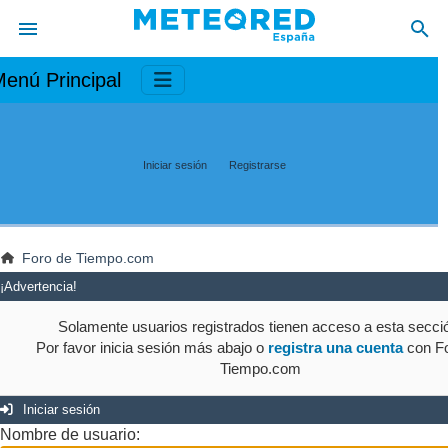
enú Principal
Iniciar sesión
Registrarse
Foro de Tiempo.com
¡Advertencia!
Solamente usuarios registrados tienen acceso a esta secci
Por favor inicia sesión más abajo o
registra una cuenta
con Fo
Tiempo.com
Iniciar sesión
Nombre de usuario: