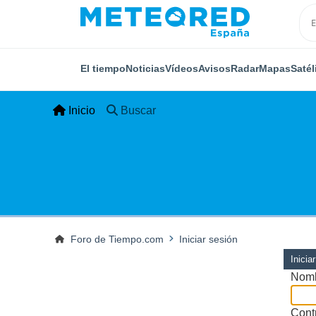
El tiempo
Noticias
Vídeos
Avisos
Radar
Mapas
Satél
Inicio
Buscar
Foro de Tiempo.com
Iniciar sesión
Inicia
Nomb
Cont