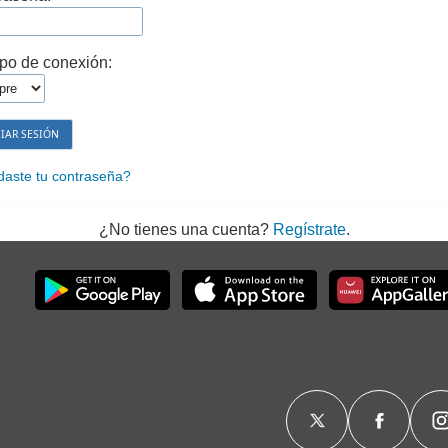
po de conexión:
daste tu contraseña?
¿No tienes una cuenta?
Regístrate
.