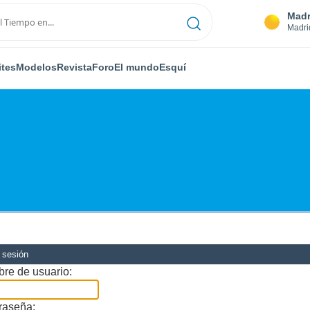
Madr
Madri
ites
Modelos
Revista
Foro
El mundo
Esquí
r sesión
re de usuario:
raseña: