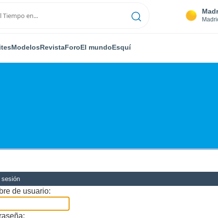
Madr
Madri
ites
Modelos
Revista
Foro
El mundo
Esquí
r sesión
re de usuario:
raseña: