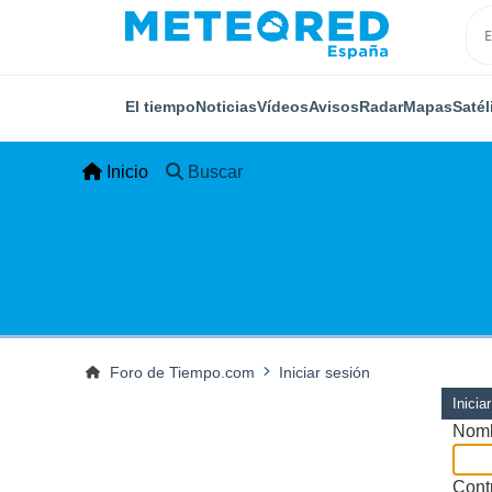
El tiempo
Noticias
Vídeos
Avisos
Radar
Mapas
Satél
Inicio
Buscar
Foro de Tiempo.com
Iniciar sesión
Inicia
Nomb
Cont