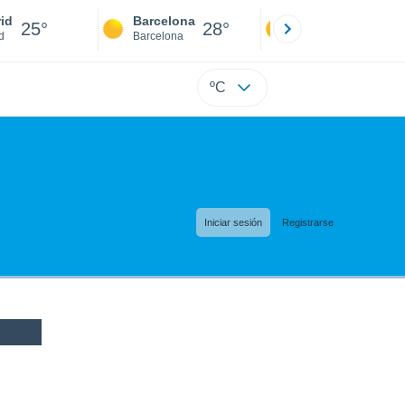
id
Barcelona
Sevilla
25°
28°
25°
d
Barcelona
Sevilla
ºC
Iniciar sesión
Registrarse