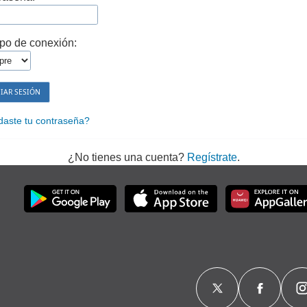
po de conexión:
daste tu contraseña?
¿No tienes una cuenta?
Regístrate
.