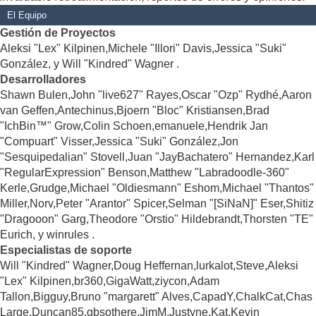
El Equipo
Gestión de Proyectos
Aleksi "Lex" Kilpinen,Michele "Illori" Davis,Jessica "Suki"
González, y Will "Kindred" Wagner .
Desarrolladores
Shawn Bulen,John "live627" Rayes,Oscar "Ozp" Rydhé,Aaron
van Geffen,Antechinus,Bjoern "Bloc" Kristiansen,Brad
"IchBin™" Grow,Colin Schoen,emanuele,Hendrik Jan
"Compuart" Visser,Jessica "Suki" González,Jon
"Sesquipedalian" Stovell,Juan "JayBachatero" Hernandez,Karl
"RegularExpression" Benson,Matthew "Labradoodle-360"
Kerle,Grudge,Michael "Oldiesmann" Eshom,Michael "Thantos"
Miller,Norv,Peter "Arantor" Spicer,Selman "[SiNaN]" Eser,Shitiz
"Dragooon" Garg,Theodore "Orstio" Hildebrandt,Thorsten "TE"
Eurich, y winrules .
Especialistas de soporte
Will "Kindred" Wagner,Doug Heffernan,lurkalot,Steve,Aleksi
"Lex" Kilpinen,br360,GigaWatt,ziycon,Adam
Tallon,Bigguy,Bruno "margarett" Alves,CapadY,ChalkCat,Chas
Large,Duncan85,gbsothere,JimM,Justyne,Kat,Kevin