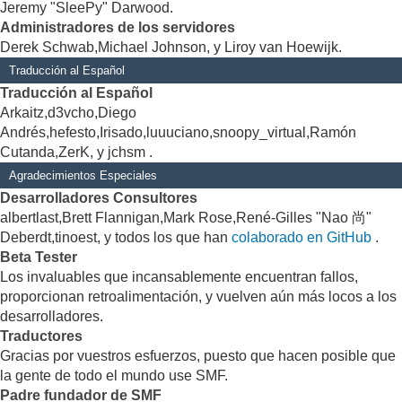
Jeremy "SleePy" Darwood.
Administradores de los servidores
Derek Schwab,Michael Johnson, y Liroy van Hoewijk.
Traducción al Español
Traducción al Español
Arkaitz,d3vcho,Diego
Andrés,hefesto,Irisado,luuuciano,snoopy_virtual,Ramón
Cutanda,ZerK, y jchsm .
Agradecimientos Especiales
Desarrolladores Consultores
albertlast,Brett Flannigan,Mark Rose,René-Gilles "Nao 尚"
Deberdt,tinoest, y todos los que han
colaborado en GitHub
.
Beta Tester
Los invaluables que incansablemente encuentran fallos,
proporcionan retroalimentación, y vuelven aún más locos a los
desarrolladores.
Traductores
Gracias por vuestros esfuerzos, puesto que hacen posible que
la gente de todo el mundo use SMF.
Padre fundador de SMF