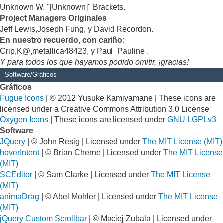
Unknown W. "[Unknown]" Brackets.
Project Managers Originales
Jeff Lewis,Joseph Fung, y David Recordon.
En nuestro recuerdo, con cariño:
Crip,K@,metallica48423, y Paul_Pauline .
Y para todos los que hayamos podido omitir, ¡gracias!
Software/Gráficos
Gráficos
Fugue Icons
| © 2012 Yusuke Kamiyamane | These icons are
licensed under a Creative Commons Attribution 3.0 License
Oxygen Icons
| These icons are licensed under
GNU LGPLv3
Software
JQuery
| © John Resig | Licensed under
The MIT License (MIT)
hoverIntent
| © Brian Cherne | Licensed under
The MIT License
(MIT)
SCEditor
| © Sam Clarke | Licensed under
The MIT License
(MIT)
animaDrag
| © Abel Mohler | Licensed under
The MIT License
(MIT)
jQuery Custom Scrollbar
| © Maciej Zubala | Licensed under