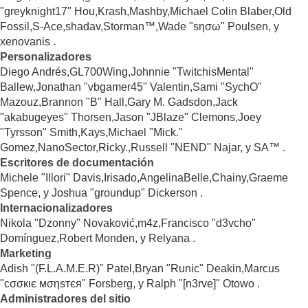
"greyknight17" Hou,Krash,Mashby,Michael Colin Blaber,Old
Fossil,S-Ace,shadav,Storman™,Wade "sησω" Poulsen, y
xenovanis .
Personalizadores
Diego Andrés,GL700Wing,Johnnie "TwitchisMental"
Ballew,Jonathan "vbgamer45" Valentin,Sami "SychO"
Mazouz,Brannon "B" Hall,Gary M. Gadsdon,Jack
"akabugeyes" Thorsen,Jason "JBlaze" Clemons,Joey
"Tyrsson" Smith,Kays,Michael "Mick."
Gomez,NanoSector,Ricky.,Russell "NEND" Najar, y SA™ .
Escritores de documentación
Michele "Illori" Davis,Irisado,AngelinaBelle,Chainy,Graeme
Spence, y Joshua "groundup" Dickerson .
Internacionalizadores
Nikola "Dzonny" Novaković,m4z,Francisco "d3vcho"
Domínguez,Robert Monden, y Relyana .
Marketing
Adish "(F.L.A.M.E.R)" Patel,Bryan "Runic" Deakin,Marcus
"cσσкιє мσηѕтєя" Forsberg, y Ralph "[n3rve]" Otowo .
Administradores del sitio