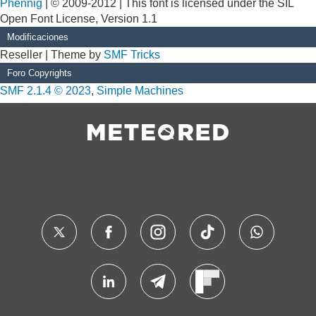
Phennig
| © 2009-2012 | This font is licensed under the SIL
Open Font License, Version 1.1
Modificaciones
Reseller | Theme by
SMF Tricks
Foro Copyrights
SMF 2.1.4 © 2023
,
Simple Machines