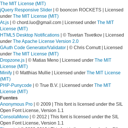
The MIT License (MIT)
jQuery Responsive Slider
| © booncon ROCKETS | Licensed
under
The MIT License (MIT)
At.js
| ©
chord.luo@gmail.com
| Licensed under
The MIT
License (MIT)
HTML5 Desktop Notifications
| © Tsvetan Tsvetkov | Licensed
under
The Apache License Version 2.0
GAuth Code Generator/Validator
| © Chris Cornutt | Licensed
under
The MIT License (MIT)
Dropzone.js
| © Matias Meno | Licensed under
The MIT
License (MIT)
Minify
| © Matthias Mullie | Licensed under
The MIT License
(MIT)
PHP-Punycode
| © True B.V. | Licensed under
The MIT
License (MIT)
Fuentes
Anonymous Pro
| © 2009 | This font is licensed under the SIL
Open Font License, Version 1.1
ConsolaMono
| © 2012 | This font is licensed under the SIL
Open Font License, Version 1.1