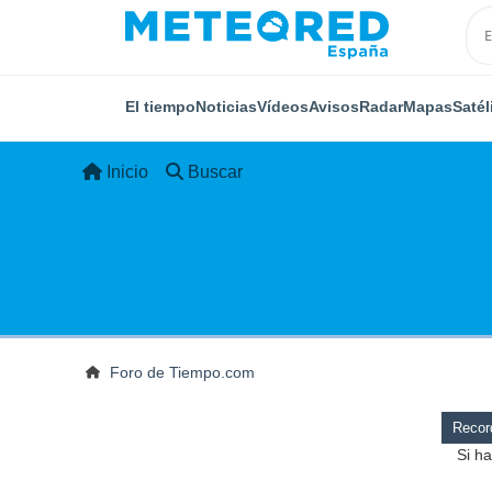
El tiempo
Noticias
Vídeos
Avisos
Radar
Mapas
Satél
Inicio
Buscar
Foro de Tiempo.com
Record
Si ha