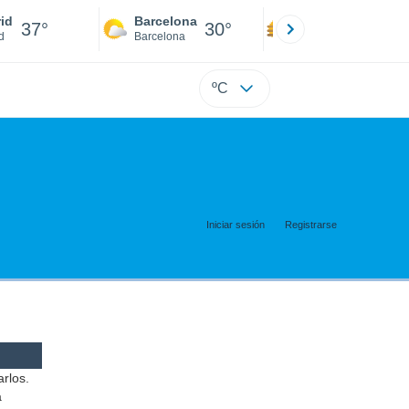
id
Barcelona
Sevilla
37°
30°
39°
d
Barcelona
Sevilla
ºC
Iniciar sesión
Registrarse
arlos.
a