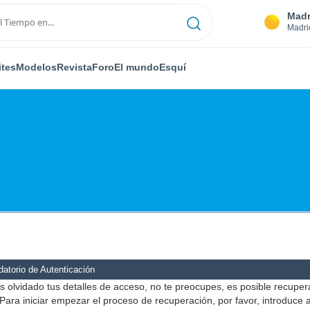
Madr
Madri
ites
Modelos
Revista
Foro
El mundo
Esquí
atorio de Autenticación
s olvidado tus detalles de acceso, no te preocupes, es posible recuper
Para iniciar empezar el proceso de recuperación, por favor, introduce 