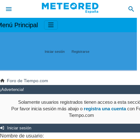
enú Principal
Iniciar sesión
Registrarse
Foro de Tiempo.com
¡Advertencia!
Solamente usuarios registrados tienen acceso a esta secci
Por favor inicia sesión más abajo o
registra una cuenta
con Fo
Tiempo.com
Iniciar sesión
Nombre de usuario: