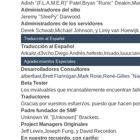
Adish "(F.L.A.M.E.R)" Patel,Bryan "Runic" Deakin,Mar
Administradores del sitio
Jeremy "SleePy" Darwood.
Administradores de los servidores
Derek Schwab,Michael Johnson, y Liroy van Hoewijk
Traducción al Español
Traducción al Español
Arkaitz,d3vcho,Diego Andrés,hefesto,Irisado,luuucia
Agradecimientos Especiales
Desarrolladores Consultores
albertlast,Brett Flannigan,Mark Rose,René-Gilles "Na
Beta Tester
Los invaluables que incansablemente encuentran fallo
Traductores
Gracias por vuestros esfuerzos, puesto que hacen po
Padre fundador de SMF
Unknown W. "[Unknown]" Brackets.
Project Managers Originales
Jeff Lewis,Joseph Fung, y David Recordon.
En nuestro recuerdo, con cariño: