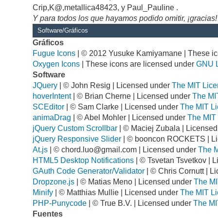
Crip,K@,metallica48423, y Paul_Pauline .
Y para todos los que hayamos podido omitir, ¡gracias!
Software/Gráficos
Gráficos
Fugue Icons
| © 2012 Yusuke Kamiyamane | These ico
Oxygen Icons
| These icons are licensed under
GNU 
Software
JQuery
| © John Resig | Licensed under
The MIT Lice
hoverIntent
| © Brian Cherne | Licensed under
The MI
SCEditor
| © Sam Clarke | Licensed under
The MIT Li
animaDrag
| © Abel Mohler | Licensed under
The MIT 
jQuery Custom Scrollbar
| © Maciej Zubala | License
jQuery Responsive Slider
| © booncon ROCKETS | L
At.js
| ©
chord.luo@gmail.com
| Licensed under
The M
HTML5 Desktop Notifications
| © Tsvetan Tsvetkov | 
GAuth Code Generator/Validator
| © Chris Cornutt | 
Dropzone.js
| © Matias Meno | Licensed under
The MI
Minify
| © Matthias Mullie | Licensed under
The MIT Li
PHP-Punycode
| © True B.V. | Licensed under
The MI
Fuentes