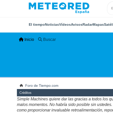
El tiempo
Noticias
Vídeos
Avisos
Radar
Mapas
Satél
Inicio
Buscar
Foro de Tiempo.com
Créditos
Simple Machines quiere dar las gracias a todos los q
malos momentos. No habría sido posible sin ustedes. Es
como proporcionar invaluable retroalimentación, repor