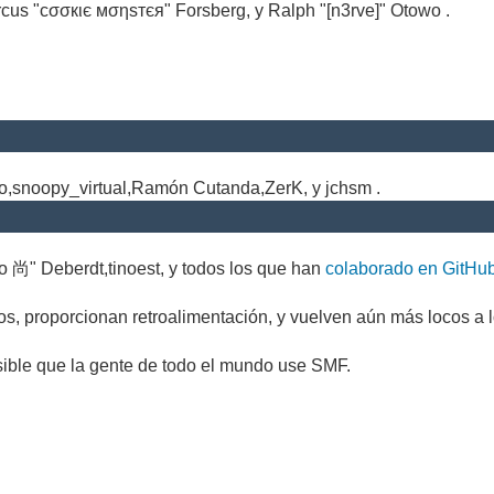
cus "cσσкιє мσηѕтєя" Forsberg, y Ralph "[n3rve]" Otowo .
.
no,snoopy_virtual,Ramón Cutanda,ZerK, y jchsm .
o 尚" Deberdt,tinoest, y todos los que han
colaborado en GitHu
s, proporcionan retroalimentación, y vuelven aún más locos a l
sible que la gente de todo el mundo use SMF.