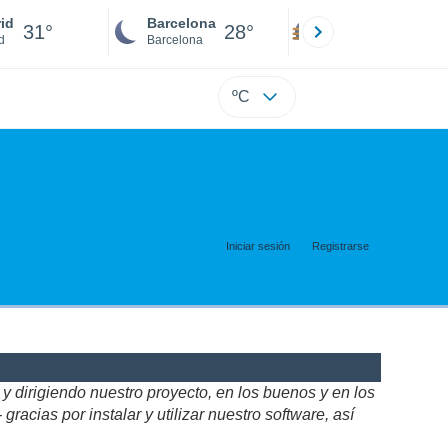
id
Barcelona
Sevilla
31°
28°
28°
d
Barcelona
Sevilla
ºC
Iniciar sesión
Registrarse
 dirigiendo nuestro proyecto, en los buenos y en los
acias por instalar y utilizar nuestro software, así