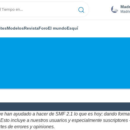
Madr
Madri
ites
Modelos
Revista
Foro
El mundo
Esquí
ue han ayudado a hacer de SMF 2.1 lo que es hoy; dando forma y
to incluye a nuestros usuarios y especialmente suscriptores - gr
tes de errores y opiniones.