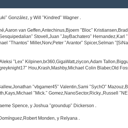
Suki" González, y Will "Kindred" Wagner .
é,Aaron van Geffen,Antechinus,Bjoern "Bloc" Kristiansen,Br
"Sesquipedalian" Stovell,Juan "JayBachatero" Hernandez,Karl
l "Thantos" Miller,Norv,Peter "Arantor" Spicer,Selman "[SiNa
,Aleksi "Lex" Kilpinen,br360,GigaWatt,ziycon,Adam Tallon,Big
greyknight17" Hou,Krash,Mashby,Michael Colin Blaber,Old Fo
Ballew,Jonathan "vbgamer45" Valentin,Sami "SychO" Mazouz,B
th,Kays,Michael "Mick." Gomez,NanoSector,Ricky.,Russell "NE
,Graeme Spence, y Joshua "groundup" Dickerson .
Domínguez,Robert Monden, y Relyana .