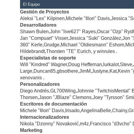
El Equipo
Gestión de Proyectos
Aleksi "Lex" Kilpinen,Michele "Illori" Davis,Jessica "
Desarrolladores
Shawn Bulen,John "live627" Rayes,Oscar "Ozp" Rydh
Jan "Compuart" Visser,Jessica "Suki" González,Jon 
360" Kerle,Grudge,Michael "Oldiesmann" Eshom,Michae
Hildebrandt,Thorsten "TE" Eurich, y winrules .
Especialistas de soporte
Will "Kindred" Wagner,Doug Heffernan,lurkalot,Steve
Large,Duncan85,gbsothere,JimM,Justyne,Kat,Kevin "
xenovanis .
Personalizadores
Diego Andrés,GL700Wing,Johnnie "TwitchisMental" 
Thorsen,Jason "JBlaze" Clemons,Joey "Tyrsson" Smi
Escritores de documentación
Michele "Illori" Davis,Irisado,AngelinaBelle,Chainy
Internacionalizadores
Nikola "Dzonny" Novaković,m4z,Francisco "d3vcho" 
Marketing