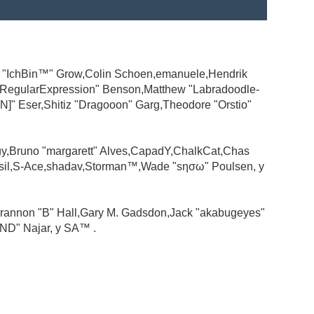
ad "IchBin™" Grow,Colin Schoen,emanuele,Hendrik
 "RegularExpression" Benson,Matthew "Labradoodle-
N]" Eser,Shitiz "Dragooon" Garg,Theodore "Orstio"
guy,Bruno "margarett" Alves,CapadY,ChalkCat,Chas
ssil,S-Ace,shadav,Storman™,Wade "sησω" Poulsen, y
rannon "B" Hall,Gary M. Gadsdon,Jack "akabugeyes"
ND" Najar, y SA™ .