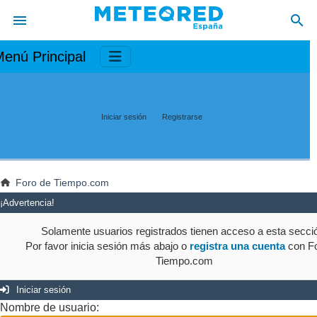
enú Principal
Iniciar sesión
Registrarse
Foro de Tiempo.com
¡Advertencia!
Solamente usuarios registrados tienen acceso a esta secci
Por favor inicia sesión más abajo o
registra una cuenta
con Fo
Tiempo.com
Iniciar sesión
Nombre de usuario: