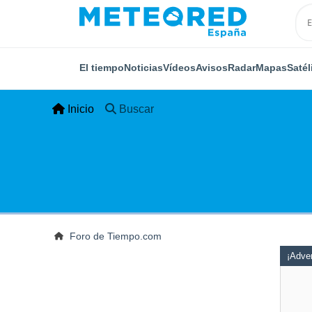
El tiempo
Noticias
Vídeos
Avisos
Radar
Mapas
Satél
Inicio
Buscar
Foro de Tiempo.com
¡Adver