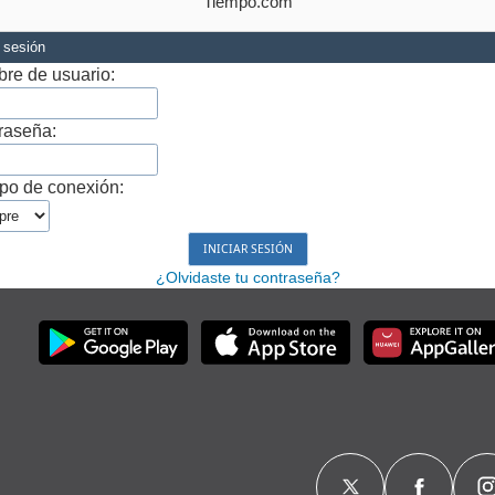
Tiempo.com
r sesión
re de usuario:
raseña:
po de conexión:
¿Olvidaste tu contraseña?