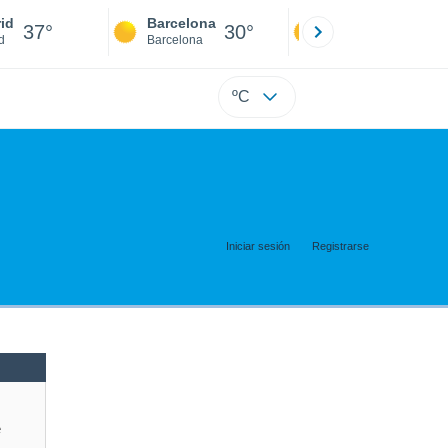
id
Barcelona
Sevilla
37°
30°
39°
d
Barcelona
Sevilla
ºC
Iniciar sesión
Registrarse
e