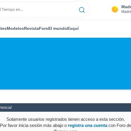
Madr
Madri
ites
Modelos
Revista
Foro
El mundo
Esquí
tencia!
Solamente usuarios registrados tienen acceso a esta sección.
Por favor inicia sesión más abajo o
registra una cuenta
con Foro d