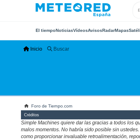
El tiempo
Noticias
Vídeos
Avisos
Radar
Mapas
Satél
Inicio
Buscar
Foro de Tiempo.com
Créditos
Simple Machines quiere dar las gracias a todos los q
malos momentos. No habría sido posible sin ustedes. Es
como proporcionar invaluable retroalimentación, repor