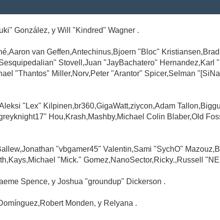
Suki" González, y Will "Kindred" Wagner .
é,Aaron van Geffen,Antechinus,Bjoern "Bloc" Kristiansen,Br
"Sesquipedalian" Stovell,Juan "JayBachatero" Hernandez,Karl
l "Thantos" Miller,Norv,Peter "Arantor" Spicer,Selman "[SiNa
,Aleksi "Lex" Kilpinen,br360,GigaWatt,ziycon,Adam Tallon,Big
greyknight17" Hou,Krash,Mashby,Michael Colin Blaber,Old Fo
Ballew,Jonathan "vbgamer45" Valentin,Sami "SychO" Mazouz,B
th,Kays,Michael "Mick." Gomez,NanoSector,Ricky.,Russell "NE
,Graeme Spence, y Joshua "groundup" Dickerson .
Domínguez,Robert Monden, y Relyana .