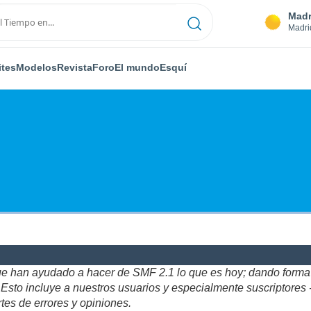
Madr
Madri
ites
Modelos
Revista
Foro
El mundo
Esquí
ue han ayudado a hacer de SMF 2.1 lo que es hoy; dando forma y
to incluye a nuestros usuarios y especialmente suscriptores - gr
tes de errores y opiniones.