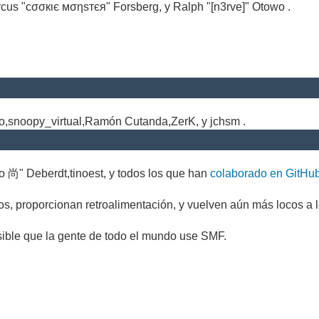
cus "cσσкιє мσηѕтєя" Forsberg, y Ralph "[n3rve]" Otowo .
.
no,snoopy_virtual,Ramón Cutanda,ZerK, y jchsm .
o 尚" Deberdt,tinoest, y todos los que han
colaborado en GitHu
s, proporcionan retroalimentación, y vuelven aún más locos a l
sible que la gente de todo el mundo use SMF.