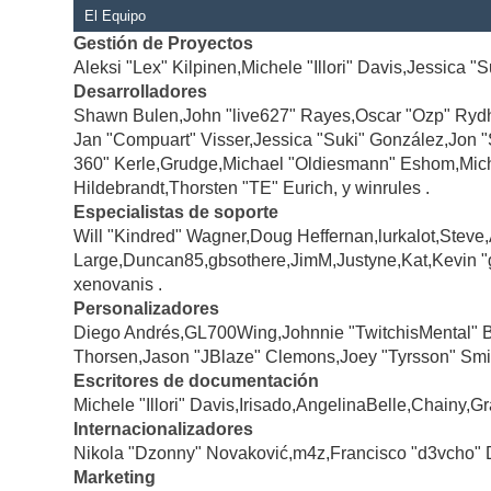
El Equipo
Gestión de Proyectos
Aleksi "Lex" Kilpinen,Michele "Illori" Davis,Jessica "
Desarrolladores
Shawn Bulen,John "live627" Rayes,Oscar "Ozp" Rydh
Jan "Compuart" Visser,Jessica "Suki" González,Jon 
360" Kerle,Grudge,Michael "Oldiesmann" Eshom,Michae
Hildebrandt,Thorsten "TE" Eurich, y winrules .
Especialistas de soporte
Will "Kindred" Wagner,Doug Heffernan,lurkalot,Steve
Large,Duncan85,gbsothere,JimM,Justyne,Kat,Kevin "
xenovanis .
Personalizadores
Diego Andrés,GL700Wing,Johnnie "TwitchisMental" 
Thorsen,Jason "JBlaze" Clemons,Joey "Tyrsson" Smi
Escritores de documentación
Michele "Illori" Davis,Irisado,AngelinaBelle,Chainy
Internacionalizadores
Nikola "Dzonny" Novaković,m4z,Francisco "d3vcho" 
Marketing