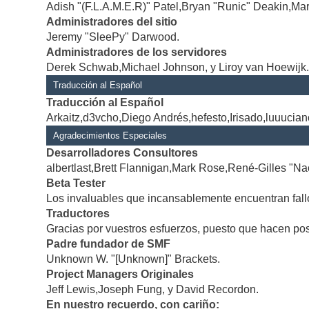
Adish "(F.L.A.M.E.R)" Patel,Bryan "Runic" Deakin,Mar
Administradores del sitio
Jeremy "SleePy" Darwood.
Administradores de los servidores
Derek Schwab,Michael Johnson, y Liroy van Hoewijk
Traducción al Español
Traducción al Español
Arkaitz,d3vcho,Diego Andrés,hefesto,Irisado,luuucia
Agradecimientos Especiales
Desarrolladores Consultores
albertlast,Brett Flannigan,Mark Rose,René-Gilles "Na
Beta Tester
Los invaluables que incansablemente encuentran fallo
Traductores
Gracias por vuestros esfuerzos, puesto que hacen po
Padre fundador de SMF
Unknown W. "[Unknown]" Brackets.
Project Managers Originales
Jeff Lewis,Joseph Fung, y David Recordon.
En nuestro recuerdo, con cariño: