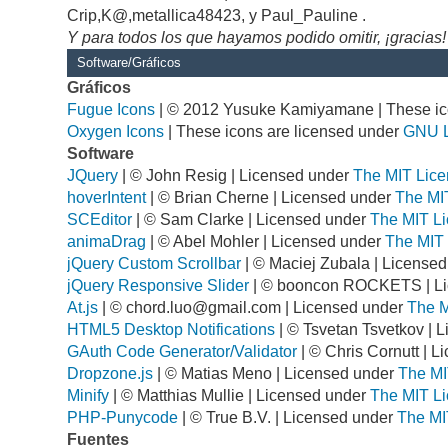
Crip,K@,metallica48423, y Paul_Pauline .
Y para todos los que hayamos podido omitir, ¡gracias!
Software/Gráficos
Gráficos
Fugue Icons
| © 2012 Yusuke Kamiyamane | These ico
Oxygen Icons
| These icons are licensed under
GNU 
Software
JQuery
| © John Resig | Licensed under
The MIT Lice
hoverIntent
| © Brian Cherne | Licensed under
The MI
SCEditor
| © Sam Clarke | Licensed under
The MIT Li
animaDrag
| © Abel Mohler | Licensed under
The MIT 
jQuery Custom Scrollbar
| © Maciej Zubala | License
jQuery Responsive Slider
| © booncon ROCKETS | L
At.js
| ©
chord.luo@gmail.com
| Licensed under
The M
HTML5 Desktop Notifications
| © Tsvetan Tsvetkov | 
GAuth Code Generator/Validator
| © Chris Cornutt | 
Dropzone.js
| © Matias Meno | Licensed under
The MI
Minify
| © Matthias Mullie | Licensed under
The MIT Li
PHP-Punycode
| © True B.V. | Licensed under
The MI
Fuentes