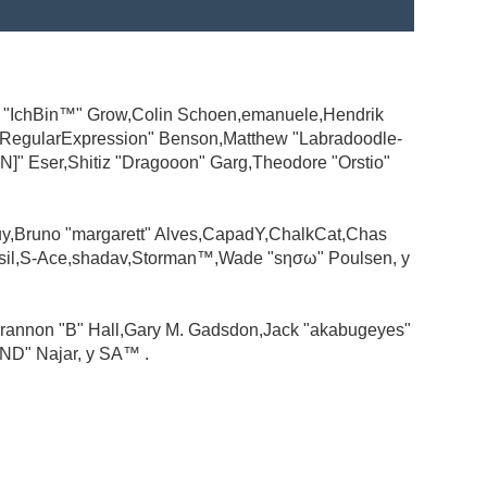
ad "IchBin™" Grow,Colin Schoen,emanuele,Hendrik
 "RegularExpression" Benson,Matthew "Labradoodle-
N]" Eser,Shitiz "Dragooon" Garg,Theodore "Orstio"
guy,Bruno "margarett" Alves,CapadY,ChalkCat,Chas
ssil,S-Ace,shadav,Storman™,Wade "sησω" Poulsen, y
rannon "B" Hall,Gary M. Gadsdon,Jack "akabugeyes"
ND" Najar, y SA™ .