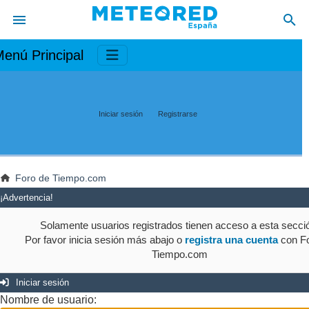
enú Principal
Iniciar sesión
Registrarse
Foro de Tiempo.com
¡Advertencia!
Solamente usuarios registrados tienen acceso a esta secci
Por favor inicia sesión más abajo o
registra una cuenta
con Fo
Tiempo.com
Iniciar sesión
Nombre de usuario: