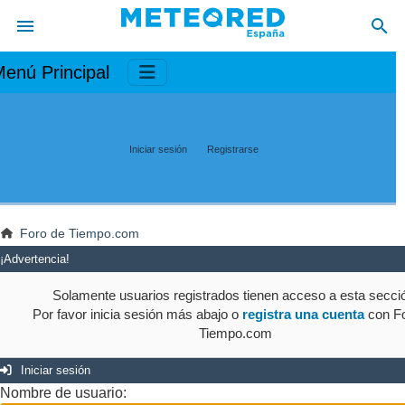
enú Principal
Iniciar sesión
Registrarse
Foro de Tiempo.com
¡Advertencia!
Solamente usuarios registrados tienen acceso a esta secci
Por favor inicia sesión más abajo o
registra una cuenta
con Fo
Tiempo.com
Iniciar sesión
Nombre de usuario: