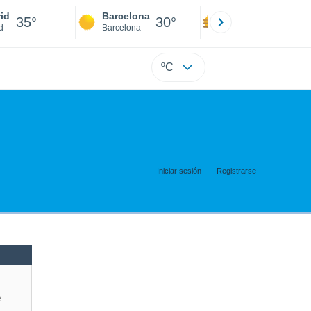
id
Barcelona
Sevilla
35°
30°
38°
d
Barcelona
Sevilla
ºC
Iniciar sesión
Registrarse
e