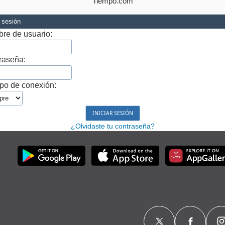
Tiempo.com
r sesión
re de usuario:
raseña:
po de conexión:
¿Olvidaste tu contraseña?