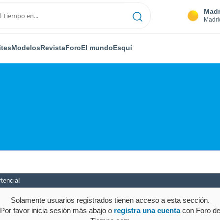
Madr
Madri
ites
Modelos
Revista
Foro
El mundo
Esquí
tencia!
Solamente usuarios registrados tienen acceso a esta sección.
Por favor inicia sesión más abajo o
registra una cuenta
con Foro d