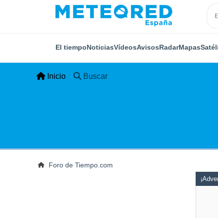
El tiempo
Noticias
Vídeos
Avisos
Radar
Mapas
Satél
Inicio
Buscar
Foro de Tiempo.com
¡Adver