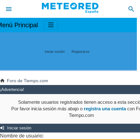
enú Principal
Iniciar sesión
Registrarse
Foro de Tiempo.com
¡Advertencia!
Solamente usuarios registrados tienen acceso a esta secci
Por favor inicia sesión más abajo o
registra una cuenta
con Fo
Tiempo.com
Iniciar sesión
Nombre de usuario: