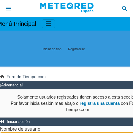
enú Principal
Iniciar sesión
Registrarse
Foro de Tiempo.com
¡Advertencia!
Solamente usuarios registrados tienen acceso a esta secci
Por favor inicia sesión más abajo o
registra una cuenta
con Fo
Tiempo.com
Iniciar sesión
Nombre de usuario: