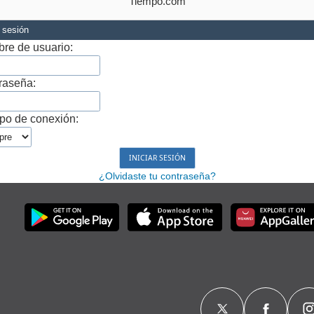
Tiempo.com
r sesión
re de usuario:
raseña:
po de conexión:
¿Olvidaste tu contraseña?