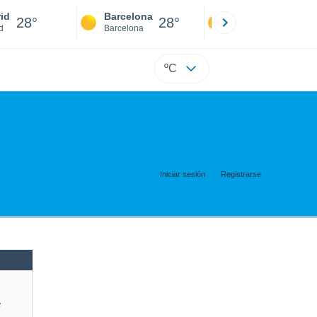
id
Barcelona
Sevilla
28°
28°
28°
d
Barcelona
Sevilla
ºC
Iniciar sesión
Registrarse
e