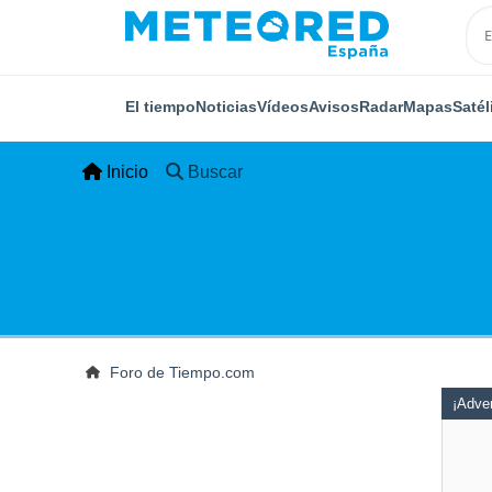
El tiempo
Noticias
Vídeos
Avisos
Radar
Mapas
Satél
Inicio
Buscar
Foro de Tiempo.com
¡Adver