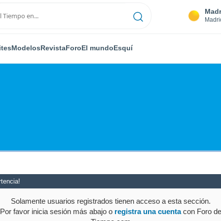
Madr
Madri
ites
Modelos
Revista
Foro
El mundo
Esquí
tencia!
Solamente usuarios registrados tienen acceso a esta sección.
Por favor inicia sesión más abajo o
registra una cuenta
con Foro d