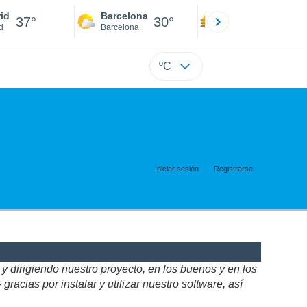
id
Barcelona
Sevilla
37°
30°
39°
d
Barcelona
Sevilla
ºC
Iniciar sesión
Registrarse
 dirigiendo nuestro proyecto, en los buenos y en los
acias por instalar y utilizar nuestro software, así