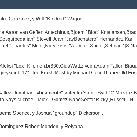
Suki" González, y Will "Kindred" Wagner .
é,Aaron van Geffen,Antechinus,Bjoern "Bloc" Kristiansen,Br
"Sesquipedalian" Stovell,Juan "JayBachatero" Hernandez,Karl
l "Thantos" Miller,Norv,Peter "Arantor" Spicer,Selman "[SiNa
,Aleksi "Lex" Kilpinen,br360,GigaWatt,ziycon,Adam Tallon,Big
greyknight17" Hou,Krash,Mashby,Michael Colin Blaber,Old Fo
Ballew,Jonathan "vbgamer45" Valentin,Sami "SychO" Mazouz,B
th,Kays,Michael "Mick." Gomez,NanoSector,Ricky.,Russell "NE
,Graeme Spence, y Joshua "groundup" Dickerson .
Domínguez,Robert Monden, y Relyana .