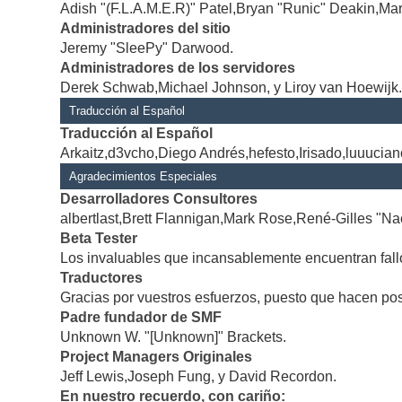
Adish "(F.L.A.M.E.R)" Patel,Bryan "Runic" Deakin,Mar
Administradores del sitio
Jeremy "SleePy" Darwood.
Administradores de los servidores
Derek Schwab,Michael Johnson, y Liroy van Hoewijk
Traducción al Español
Traducción al Español
Arkaitz,d3vcho,Diego Andrés,hefesto,Irisado,luuucia
Agradecimientos Especiales
Desarrolladores Consultores
albertlast,Brett Flannigan,Mark Rose,René-Gilles "Na
Beta Tester
Los invaluables que incansablemente encuentran fallo
Traductores
Gracias por vuestros esfuerzos, puesto que hacen po
Padre fundador de SMF
Unknown W. "[Unknown]" Brackets.
Project Managers Originales
Jeff Lewis,Joseph Fung, y David Recordon.
En nuestro recuerdo, con cariño: