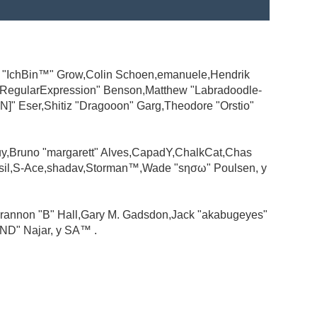
ad "IchBin™" Grow,Colin Schoen,emanuele,Hendrik
 "RegularExpression" Benson,Matthew "Labradoodle-
N]" Eser,Shitiz "Dragooon" Garg,Theodore "Orstio"
guy,Bruno "margarett" Alves,CapadY,ChalkCat,Chas
ssil,S-Ace,shadav,Storman™,Wade "sησω" Poulsen, y
rannon "B" Hall,Gary M. Gadsdon,Jack "akabugeyes"
ND" Najar, y SA™ .