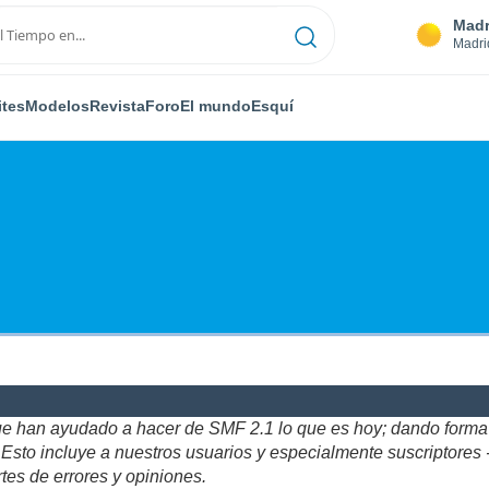
Madr
Madri
ites
Modelos
Revista
Foro
El mundo
Esquí
ue han ayudado a hacer de SMF 2.1 lo que es hoy; dando forma y
to incluye a nuestros usuarios y especialmente suscriptores - gr
tes de errores y opiniones.