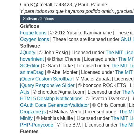
Crip,K@,metallica48423, y Paul_Pauline .
Y para todos los que hayamos podido omitir, ¡gracias!
Software/Gráficos
Gráficos
Fugue Icons
| © 2012 Yusuke Kamiyamane | These ico
Oxygen Icons
| These icons are licensed under
GNU 
Software
JQuery
| © John Resig | Licensed under
The MIT Lice
hoverIntent
| © Brian Cherne | Licensed under
The MI
SCEditor
| © Sam Clarke | Licensed under
The MIT Li
animaDrag
| © Abel Mohler | Licensed under
The MIT 
jQuery Custom Scrollbar
| © Maciej Zubala | License
jQuery Responsive Slider
| © booncon ROCKETS | L
At.js
| ©
chord.luo@gmail.com
| Licensed under
The M
HTML5 Desktop Notifications
| © Tsvetan Tsvetkov | 
GAuth Code Generator/Validator
| © Chris Cornutt | 
Dropzone.js
| © Matias Meno | Licensed under
The MI
Minify
| © Matthias Mullie | Licensed under
The MIT Li
PHP-Punycode
| © True B.V. | Licensed under
The MI
Fuentes