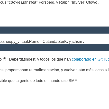
cus "cσσкιє мσηѕтєя" Forsberg, y Ralph "[n3rve]" Otowo .
.
no,snoopy_virtual,Ramón Cutanda,ZerK, y jchsm .
o 尚" Deberdt,tinoest, y todos los que han
colaborado en GitHu
s, proporcionan retroalimentación, y vuelven aún más locos a l
sible que la gente de todo el mundo use SMF.