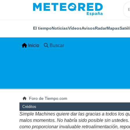
El tiempo
Noticias
Vídeos
Avisos
Radar
Mapas
Satél
Inicio
Buscar
Foro de Tiempo.com
Créditos
Simple Machines quiere dar las gracias a todos los q
malos momentos. No habría sido posible sin ustedes. Es
como proporcionar invaluable retroalimentación, repor