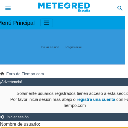
enú Principal
Iniciar sesión
Registrarse
Foro de Tiempo.com
¡Advertencia!
Solamente usuarios registrados tienen acceso a esta secci
Por favor inicia sesión más abajo o
registra una cuenta
con Fo
Tiempo.com
Iniciar sesión
Nombre de usuario: