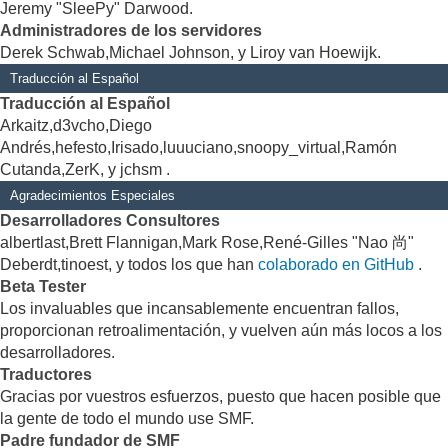
Jeremy "SleePy" Darwood.
Administradores de los servidores
Derek Schwab,Michael Johnson, y Liroy van Hoewijk.
Traducción al Español
Traducción al Español
Arkaitz,d3vcho,Diego
Andrés,hefesto,Irisado,luuuciano,snoopy_virtual,Ramón
Cutanda,ZerK, y jchsm .
Agradecimientos Especiales
Desarrolladores Consultores
albertlast,Brett Flannigan,Mark Rose,René-Gilles "Nao 尚"
Deberdt,tinoest, y todos los que han
colaborado en GitHub
.
Beta Tester
Los invaluables que incansablemente encuentran fallos,
proporcionan retroalimentación, y vuelven aún más locos a los
desarrolladores.
Traductores
Gracias por vuestros esfuerzos, puesto que hacen posible que
la gente de todo el mundo use SMF.
Padre fundador de SMF