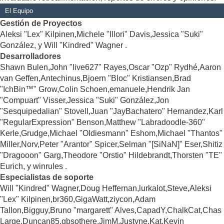
El Equipo
Gestión de Proyectos
Aleksi "Lex" Kilpinen,Michele "Illori" Davis,Jessica "Suki"
González, y Will "Kindred" Wagner .
Desarrolladores
Shawn Bulen,John "live627" Rayes,Oscar "Ozp" Rydhé,Aaron
van Geffen,Antechinus,Bjoern "Bloc" Kristiansen,Brad
"IchBin™" Grow,Colin Schoen,emanuele,Hendrik Jan
"Compuart" Visser,Jessica "Suki" González,Jon
"Sesquipedalian" Stovell,Juan "JayBachatero" Hernandez,Karl
"RegularExpression" Benson,Matthew "Labradoodle-360"
Kerle,Grudge,Michael "Oldiesmann" Eshom,Michael "Thantos"
Miller,Norv,Peter "Arantor" Spicer,Selman "[SiNaN]" Eser,Shitiz
"Dragooon" Garg,Theodore "Orstio" Hildebrandt,Thorsten "TE"
Eurich, y winrules .
Especialistas de soporte
Will "Kindred" Wagner,Doug Heffernan,lurkalot,Steve,Aleksi
"Lex" Kilpinen,br360,GigaWatt,ziycon,Adam
Tallon,Bigguy,Bruno "margarett" Alves,CapadY,ChalkCat,Chas
Large,Duncan85,gbsothere,JimM,Justyne,Kat,Kevin