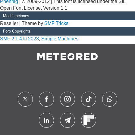
Phennig
| © 2009-2012 | This font is licensed under the SIL
Open Font License, Version 1.1
Modificaciones
Reseller | Theme by
SMF Tricks
Foro Copyrights
SMF 2.1.4 © 2023
,
Simple Machines