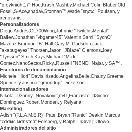
"greyknight17" Hou,Krash,Mashby,Michael Colin Blaber,Old
Fossil,S-Ace,shadav,Storman™,Wade "sησω" Poulsen, y
xenovanis .
Personalizadores
Diego Andrés,GL700Wing,Johnnie "TwitchisMental"
Ballew,Jonathan "vbgamer45" Valentin,Sami "SychO"
Mazouz,Brannon "B" Hall,Gary M. Gadsdon,Jack
"akabugeyes" Thorsen,Jason "JBlaze" Clemons,Joey
"Tyrsson" Smith,Kays,Michael "Mick."
Gomez,NanoSector,Ricky.,Russell "NEND" Najar, y SA™ .
Escritores de documentación
Michele "Illori" Davis,Irisado,AngelinaBelle,Chainy,Graeme
Spence, y Joshua "groundup" Dickerson .
Internacionalizadores
Nikola "Dzonny" Novaković,m4z,Francisco "d3vcho"
Domínguez,Robert Monden, y Relyana .
Marketing
Adish "(F.L.A.M.E.R)" Patel,Bryan "Runic" Deakin,Marcus
"cσσкιє мσηѕтєя" Forsberg, y Ralph "[n3rve]" Otowo .
Administradores del sitio