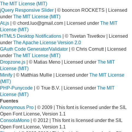
The MIT License (MIT)
jQuery Responsive Slider
| © booncon ROCKETS | Licensed
under
The MIT License (MIT)
At.js
| ©
chord.luo@gmail.com
| Licensed under
The MIT
License (MIT)
HTML5 Desktop Notifications
| © Tsvetan Tsvetkov | Licensed
under
The Apache License Version 2.0
GAuth Code Generator/Validator
| © Chris Cornutt | Licensed
under
The MIT License (MIT)
Dropzone.js
| © Matias Meno | Licensed under
The MIT
License (MIT)
Minify
| © Matthias Mullie | Licensed under
The MIT License
(MIT)
PHP-Punycode
| © True B.V. | Licensed under
The MIT
License (MIT)
Fuentes
Anonymous Pro
| © 2009 | This font is licensed under the SIL
Open Font License, Version 1.1
ConsolaMono
| © 2012 | This font is licensed under the SIL
Open Font License, Version 1.1