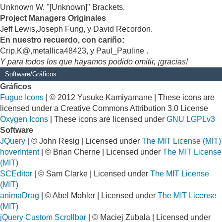
Unknown W. "[Unknown]" Brackets.
Project Managers Originales
Jeff Lewis,Joseph Fung, y David Recordon.
En nuestro recuerdo, con cariño:
Crip,K@,metallica48423, y Paul_Pauline .
Y para todos los que hayamos podido omitir, ¡gracias!
Software/Gráficos
Gráficos
Fugue Icons
| © 2012 Yusuke Kamiyamane | These icons are
licensed under a Creative Commons Attribution 3.0 License
Oxygen Icons
| These icons are licensed under
GNU LGPLv3
Software
JQuery
| © John Resig | Licensed under
The MIT License (MIT)
hoverIntent
| © Brian Cherne | Licensed under
The MIT License
(MIT)
SCEditor
| © Sam Clarke | Licensed under
The MIT License
(MIT)
animaDrag
| © Abel Mohler | Licensed under
The MIT License
(MIT)
jQuery Custom Scrollbar
| © Maciej Zubala | Licensed under