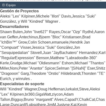
El Equipo
Gestión de Proyectos
Aleksi "Lex" Kilpinen,Michele "Illori" Davis,Jessica "Suki"
González, y Will "Kindred" Wagner .
Desarrolladores
Shawn Bulen,John "live627" Rayes,Oscar "Ozp" Rydhé,Aaron
van Geffen,Antechinus,Bjoern "Bloc" Kristiansen,Brad
"IchBin™" Grow,Colin Schoen,emanuele,Hendrik Jan
"Compuart" Visser,Jessica "Suki" González,Jon
"Sesquipedalian" Stovell,Juan "JayBachatero" Hernandez,Karl
"RegularExpression" Benson,Matthew "Labradoodle-360"
Kerle,Grudge,Michael "Oldiesmann" Eshom,Michael "Thantos"
Miller,Norv,Peter "Arantor" Spicer,Selman "[SiNaN]" Eser,Shitiz
"Dragooon" Garg,Theodore "Orstio" Hildebrandt,Thorsten "TE"
Eurich, y winrules .
Especialistas de soporte
Will "Kindred" Wagner,Doug Heffernan,lurkalot,Steve,Aleksi
"Lex" Kilpinen,br360,GigaWatt,ziycon,Adam
Tallon,Bigguy,Bruno "margarett" Alves,CapadY,ChalkCat,Chas
Large,Duncan85,gbsothere,JimM,Justyne,Kat,Kevin