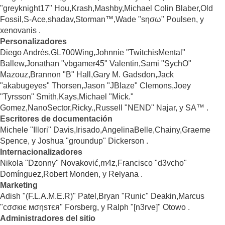
"greyknight17" Hou,Krash,Mashby,Michael Colin Blaber,Old
Fossil,S-Ace,shadav,Storman™,Wade "sησω" Poulsen, y
xenovanis .
Personalizadores
Diego Andrés,GL700Wing,Johnnie "TwitchisMental"
Ballew,Jonathan "vbgamer45" Valentin,Sami "SychO"
Mazouz,Brannon "B" Hall,Gary M. Gadsdon,Jack
"akabugeyes" Thorsen,Jason "JBlaze" Clemons,Joey
"Tyrsson" Smith,Kays,Michael "Mick."
Gomez,NanoSector,Ricky.,Russell "NEND" Najar, y SA™ .
Escritores de documentación
Michele "Illori" Davis,Irisado,AngelinaBelle,Chainy,Graeme
Spence, y Joshua "groundup" Dickerson .
Internacionalizadores
Nikola "Dzonny" Novaković,m4z,Francisco "d3vcho"
Domínguez,Robert Monden, y Relyana .
Marketing
Adish "(F.L.A.M.E.R)" Patel,Bryan "Runic" Deakin,Marcus
"cσσкιє мσηѕтєя" Forsberg, y Ralph "[n3rve]" Otowo .
Administradores del sitio