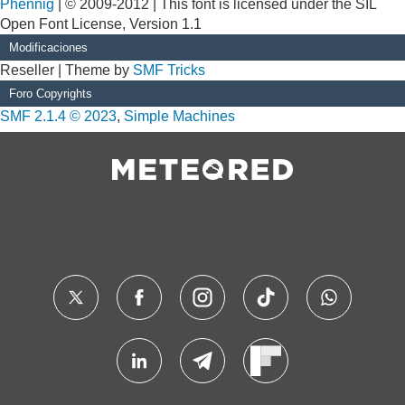
Phennig
| © 2009-2012 | This font is licensed under the SIL
Open Font License, Version 1.1
Modificaciones
Reseller | Theme by
SMF Tricks
Foro Copyrights
SMF 2.1.4 © 2023
,
Simple Machines