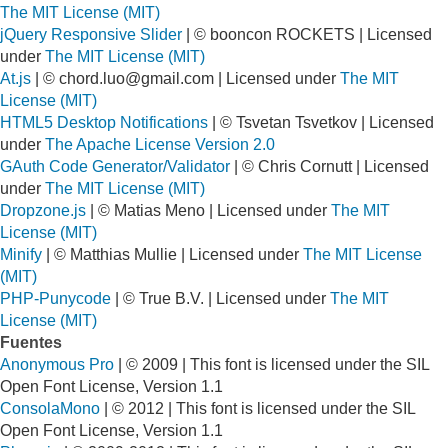
The MIT License (MIT)
jQuery Responsive Slider
| © booncon ROCKETS | Licensed
under
The MIT License (MIT)
At.js
| ©
chord.luo@gmail.com
| Licensed under
The MIT
License (MIT)
HTML5 Desktop Notifications
| © Tsvetan Tsvetkov | Licensed
under
The Apache License Version 2.0
GAuth Code Generator/Validator
| © Chris Cornutt | Licensed
under
The MIT License (MIT)
Dropzone.js
| © Matias Meno | Licensed under
The MIT
License (MIT)
Minify
| © Matthias Mullie | Licensed under
The MIT License
(MIT)
PHP-Punycode
| © True B.V. | Licensed under
The MIT
License (MIT)
Fuentes
Anonymous Pro
| © 2009 | This font is licensed under the SIL
Open Font License, Version 1.1
ConsolaMono
| © 2012 | This font is licensed under the SIL
Open Font License, Version 1.1