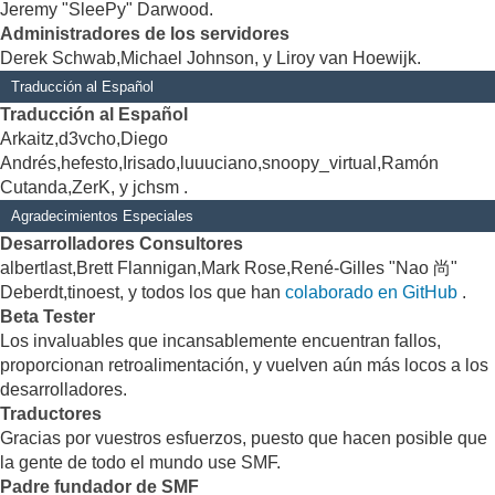
Jeremy "SleePy" Darwood.
Administradores de los servidores
Derek Schwab,Michael Johnson, y Liroy van Hoewijk.
Traducción al Español
Traducción al Español
Arkaitz,d3vcho,Diego
Andrés,hefesto,Irisado,luuuciano,snoopy_virtual,Ramón
Cutanda,ZerK, y jchsm .
Agradecimientos Especiales
Desarrolladores Consultores
albertlast,Brett Flannigan,Mark Rose,René-Gilles "Nao 尚"
Deberdt,tinoest, y todos los que han
colaborado en GitHub
.
Beta Tester
Los invaluables que incansablemente encuentran fallos,
proporcionan retroalimentación, y vuelven aún más locos a los
desarrolladores.
Traductores
Gracias por vuestros esfuerzos, puesto que hacen posible que
la gente de todo el mundo use SMF.
Padre fundador de SMF