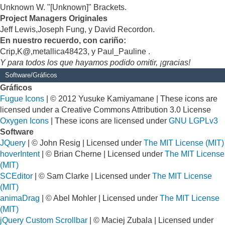
Unknown W. "[Unknown]" Brackets.
Project Managers Originales
Jeff Lewis,Joseph Fung, y David Recordon.
En nuestro recuerdo, con cariño:
Crip,K@,metallica48423, y Paul_Pauline .
Y para todos los que hayamos podido omitir, ¡gracias!
Software/Gráficos
Gráficos
Fugue Icons
| © 2012 Yusuke Kamiyamane | These icons are
licensed under a Creative Commons Attribution 3.0 License
Oxygen Icons
| These icons are licensed under
GNU LGPLv3
Software
JQuery
| © John Resig | Licensed under
The MIT License (MIT)
hoverIntent
| © Brian Cherne | Licensed under
The MIT License
(MIT)
SCEditor
| © Sam Clarke | Licensed under
The MIT License
(MIT)
animaDrag
| © Abel Mohler | Licensed under
The MIT License
(MIT)
jQuery Custom Scrollbar
| © Maciej Zubala | Licensed under