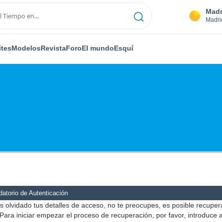
Madr
Madri
ites
Modelos
Revista
Foro
El mundo
Esquí
atorio de Autenticación
s olvidado tus detalles de acceso, no te preocupes, es posible recuper
Para iniciar empezar el proceso de recuperación, por favor, introduce 