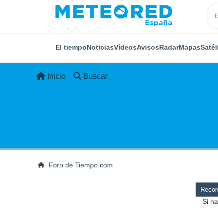
El tiempo
Noticias
Vídeos
Avisos
Radar
Mapas
Satél
Inicio
Buscar
Foro de Tiempo.com
Record
Si ha