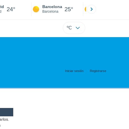
id
Barcelona
Sevilla
24°
25°
24°
d
Barcelona
Sevilla
ºC
Iniciar sesión
Registrarse
arlos.
a