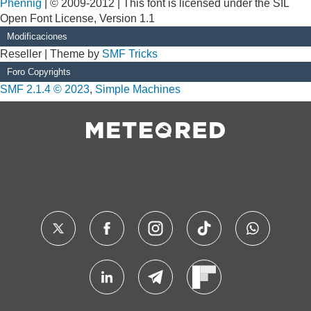
Phennig
| © 2009-2012 | This font is licensed under the SIL
Open Font License, Version 1.1
Modificaciones
Reseller | Theme by
SMF Tricks
Foro Copyrights
SMF 2.1.4 © 2023
,
Simple Machines