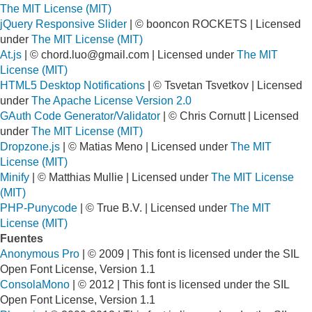
The MIT License (MIT)
jQuery Responsive Slider
| © booncon ROCKETS | Licensed
under
The MIT License (MIT)
At.js
| ©
chord.luo@gmail.com
| Licensed under
The MIT
License (MIT)
HTML5 Desktop Notifications
| © Tsvetan Tsvetkov | Licensed
under
The Apache License Version 2.0
GAuth Code Generator/Validator
| © Chris Cornutt | Licensed
under
The MIT License (MIT)
Dropzone.js
| © Matias Meno | Licensed under
The MIT
License (MIT)
Minify
| © Matthias Mullie | Licensed under
The MIT License
(MIT)
PHP-Punycode
| © True B.V. | Licensed under
The MIT
License (MIT)
Fuentes
Anonymous Pro
| © 2009 | This font is licensed under the SIL
Open Font License, Version 1.1
ConsolaMono
| © 2012 | This font is licensed under the SIL
Open Font License, Version 1.1