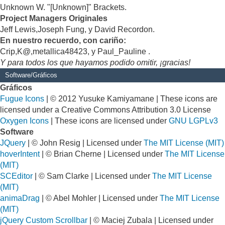
Unknown W. "[Unknown]" Brackets.
Project Managers Originales
Jeff Lewis,Joseph Fung, y David Recordon.
En nuestro recuerdo, con cariño:
Crip,K@,metallica48423, y Paul_Pauline .
Y para todos los que hayamos podido omitir, ¡gracias!
Software/Gráficos
Gráficos
Fugue Icons
| © 2012 Yusuke Kamiyamane | These icons are
licensed under a Creative Commons Attribution 3.0 License
Oxygen Icons
| These icons are licensed under
GNU LGPLv3
Software
JQuery
| © John Resig | Licensed under
The MIT License (MIT)
hoverIntent
| © Brian Cherne | Licensed under
The MIT License
(MIT)
SCEditor
| © Sam Clarke | Licensed under
The MIT License
(MIT)
animaDrag
| © Abel Mohler | Licensed under
The MIT License
(MIT)
jQuery Custom Scrollbar
| © Maciej Zubala | Licensed under