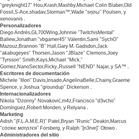
"greyknight17" Hou,Krash,Mashby,Michael Colin Blaber,Old
Fossil,S-Ace,shadav,Storman™,Wade "sησω" Poulsen, y
xenovanis .
Personalizadores
Diego Andrés,GL700Wing,Johnnie "TwitchisMental"
Ballew,Jonathan "vbgamer45" Valentin,Sami "SychO"
Mazouz,Brannon "B" Hall,Gary M. Gadsdon,Jack
"akabugeyes" Thorsen,Jason "JBlaze" Clemons,Joey
"Tyrsson" Smith,Kays,Michael "Mick."
Gomez,NanoSector,Ricky.,Russell "NEND" Najar, y SA™ .
Escritores de documentación
Michele "Illori" Davis,Irisado,AngelinaBelle,Chainy,Graeme
Spence, y Joshua "groundup" Dickerson .
Internacionalizadores
Nikola "Dzonny" Novaković,m4z,Francisco "d3vcho"
Domínguez,Robert Monden, y Relyana .
Marketing
Adish "(F.L.A.M.E.R)" Patel,Bryan "Runic" Deakin,Marcus
"cσσкιє мσηѕтєя" Forsberg, y Ralph "[n3rve]" Otowo .
Administradores del sitio