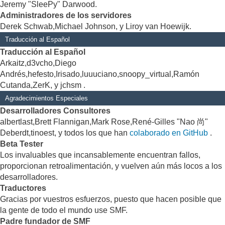
Jeremy "SleePy" Darwood.
Administradores de los servidores
Derek Schwab,Michael Johnson, y Liroy van Hoewijk.
Traducción al Español
Traducción al Español
Arkaitz,d3vcho,Diego
Andrés,hefesto,Irisado,luuuciano,snoopy_virtual,Ramón
Cutanda,ZerK, y jchsm .
Agradecimientos Especiales
Desarrolladores Consultores
albertlast,Brett Flannigan,Mark Rose,René-Gilles "Nao 尚"
Deberdt,tinoest, y todos los que han
colaborado en GitHub
.
Beta Tester
Los invaluables que incansablemente encuentran fallos,
proporcionan retroalimentación, y vuelven aún más locos a los
desarrolladores.
Traductores
Gracias por vuestros esfuerzos, puesto que hacen posible que
la gente de todo el mundo use SMF.
Padre fundador de SMF