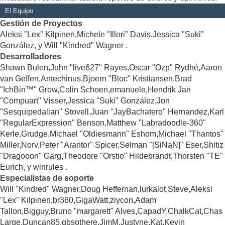
El Equipo
Gestión de Proyectos
Aleksi "Lex" Kilpinen,Michele "Illori" Davis,Jessica "Suki"
González, y Will "Kindred" Wagner .
Desarrolladores
Shawn Bulen,John "live627" Rayes,Oscar "Ozp" Rydhé,Aaron
van Geffen,Antechinus,Bjoern "Bloc" Kristiansen,Brad
"IchBin™" Grow,Colin Schoen,emanuele,Hendrik Jan
"Compuart" Visser,Jessica "Suki" González,Jon
"Sesquipedalian" Stovell,Juan "JayBachatero" Hernandez,Karl
"RegularExpression" Benson,Matthew "Labradoodle-360"
Kerle,Grudge,Michael "Oldiesmann" Eshom,Michael "Thantos"
Miller,Norv,Peter "Arantor" Spicer,Selman "[SiNaN]" Eser,Shitiz
"Dragooon" Garg,Theodore "Orstio" Hildebrandt,Thorsten "TE"
Eurich, y winrules .
Especialistas de soporte
Will "Kindred" Wagner,Doug Heffernan,lurkalot,Steve,Aleksi
"Lex" Kilpinen,br360,GigaWatt,ziycon,Adam
Tallon,Bigguy,Bruno "margarett" Alves,CapadY,ChalkCat,Chas
Large,Duncan85,gbsothere,JimM,Justyne,Kat,Kevin