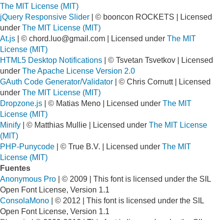
The MIT License (MIT)
jQuery Responsive Slider
| © booncon ROCKETS | Licensed
under
The MIT License (MIT)
At.js
| ©
chord.luo@gmail.com
| Licensed under
The MIT
License (MIT)
HTML5 Desktop Notifications
| © Tsvetan Tsvetkov | Licensed
under
The Apache License Version 2.0
GAuth Code Generator/Validator
| © Chris Cornutt | Licensed
under
The MIT License (MIT)
Dropzone.js
| © Matias Meno | Licensed under
The MIT
License (MIT)
Minify
| © Matthias Mullie | Licensed under
The MIT License
(MIT)
PHP-Punycode
| © True B.V. | Licensed under
The MIT
License (MIT)
Fuentes
Anonymous Pro
| © 2009 | This font is licensed under the SIL
Open Font License, Version 1.1
ConsolaMono
| © 2012 | This font is licensed under the SIL
Open Font License, Version 1.1