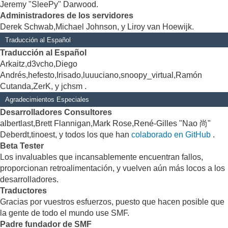
Jeremy "SleePy" Darwood.
Administradores de los servidores
Derek Schwab,Michael Johnson, y Liroy van Hoewijk.
Traducción al Español
Traducción al Español
Arkaitz,d3vcho,Diego
Andrés,hefesto,Irisado,luuuciano,snoopy_virtual,Ramón
Cutanda,ZerK, y jchsm .
Agradecimientos Especiales
Desarrolladores Consultores
albertlast,Brett Flannigan,Mark Rose,René-Gilles "Nao 尚"
Deberdt,tinoest, y todos los que han
colaborado en GitHub
.
Beta Tester
Los invaluables que incansablemente encuentran fallos,
proporcionan retroalimentación, y vuelven aún más locos a los
desarrolladores.
Traductores
Gracias por vuestros esfuerzos, puesto que hacen posible que
la gente de todo el mundo use SMF.
Padre fundador de SMF