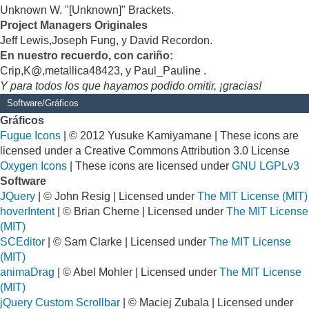
Unknown W. "[Unknown]" Brackets.
Project Managers Originales
Jeff Lewis,Joseph Fung, y David Recordon.
En nuestro recuerdo, con cariño:
Crip,K@,metallica48423, y Paul_Pauline .
Y para todos los que hayamos podido omitir, ¡gracias!
Software/Gráficos
Gráficos
Fugue Icons
| © 2012 Yusuke Kamiyamane | These icons are
licensed under a Creative Commons Attribution 3.0 License
Oxygen Icons
| These icons are licensed under
GNU LGPLv3
Software
JQuery
| © John Resig | Licensed under
The MIT License (MIT)
hoverIntent
| © Brian Cherne | Licensed under
The MIT License
(MIT)
SCEditor
| © Sam Clarke | Licensed under
The MIT License
(MIT)
animaDrag
| © Abel Mohler | Licensed under
The MIT License
(MIT)
jQuery Custom Scrollbar
| © Maciej Zubala | Licensed under