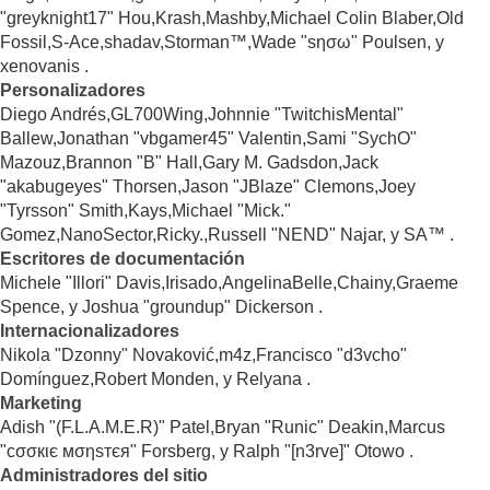
"greyknight17" Hou,Krash,Mashby,Michael Colin Blaber,Old
Fossil,S-Ace,shadav,Storman™,Wade "sησω" Poulsen, y
xenovanis .
Personalizadores
Diego Andrés,GL700Wing,Johnnie "TwitchisMental"
Ballew,Jonathan "vbgamer45" Valentin,Sami "SychO"
Mazouz,Brannon "B" Hall,Gary M. Gadsdon,Jack
"akabugeyes" Thorsen,Jason "JBlaze" Clemons,Joey
"Tyrsson" Smith,Kays,Michael "Mick."
Gomez,NanoSector,Ricky.,Russell "NEND" Najar, y SA™ .
Escritores de documentación
Michele "Illori" Davis,Irisado,AngelinaBelle,Chainy,Graeme
Spence, y Joshua "groundup" Dickerson .
Internacionalizadores
Nikola "Dzonny" Novaković,m4z,Francisco "d3vcho"
Domínguez,Robert Monden, y Relyana .
Marketing
Adish "(F.L.A.M.E.R)" Patel,Bryan "Runic" Deakin,Marcus
"cσσкιє мσηѕтєя" Forsberg, y Ralph "[n3rve]" Otowo .
Administradores del sitio