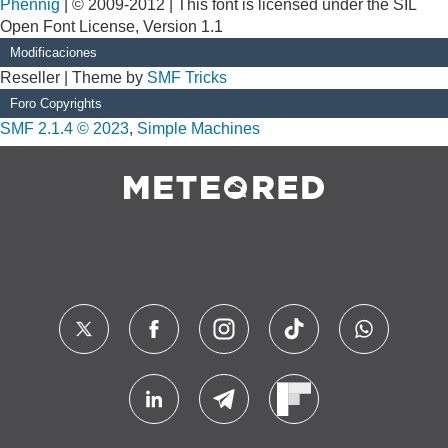
Phennig
| © 2009-2012 | This font is licensed under the SIL
Open Font License, Version 1.1
Modificaciones
Reseller | Theme by
SMF Tricks
Foro Copyrights
SMF 2.1.4 © 2023
,
Simple Machines