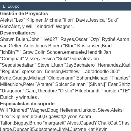
El Equipo
Gestión de Proyectos
Aleksi "Lex" Kilpinen,Michele "Illori" Davis,Jessica "Suki"
González, y Will "Kindred" Wagner .
Desarrolladores
Shawn Bulen,John "live627" Rayes,Oscar "Ozp" Rydhé,Aaron
van Geffen,Antechinus,Bjoern "Bloc" Kristiansen,Brad
"IchBin™" Grow,Colin Schoen,emanuele,Hendrik Jan
"Compuart" Visser,Jessica "Suki" González,Jon
"Sesquipedalian" Stovell,Juan "JayBachatero" Hernandez,Karl
"RegularExpression" Benson,Matthew "Labradoodle-360"
Kerle,Grudge,Michael "Oldiesmann" Eshom,Michael "Thantos"
Miller,Norv,Peter "Arantor" Spicer,Selman "[SiNaN]" Eser,Shitiz
"Dragooon" Garg,Theodore "Orstio" Hildebrandt,Thorsten "TE"
Eurich, y winrules .
Especialistas de soporte
Will "Kindred" Wagner,Doug Heffernan,lurkalot,Steve,Aleksi
"Lex" Kilpinen,br360,GigaWatt,ziycon,Adam
Tallon,Bigguy,Bruno "margarett" Alves,CapadY,ChalkCat,Chas
Large,Duncan85,gbsothere,JimM,Justyne,Kat,Kevin