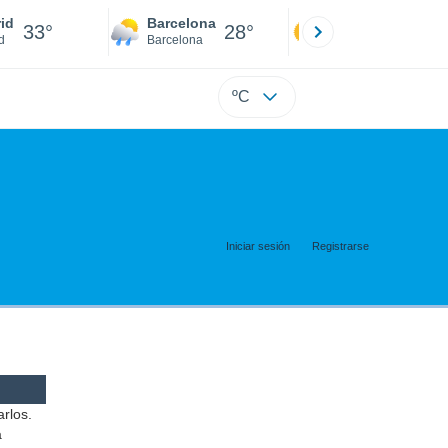
id
Barcelona
Sevilla
33°
28°
34°
d
Barcelona
Sevilla
ºC
Iniciar sesión
Registrarse
arlos.
a