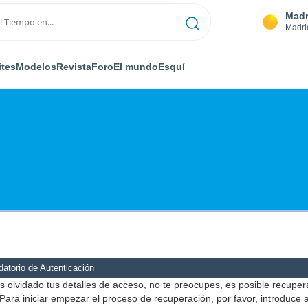
Madr
Madri
ites
Modelos
Revista
Foro
El mundo
Esquí
atorio de Autenticación
s olvidado tus detalles de acceso, no te preocupes, es posible recuper
Para iniciar empezar el proceso de recuperación, por favor, introduce 