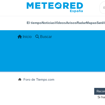
El tiempo
Noticias
Vídeos
Avisos
Radar
Mapas
Satél
Inicio
Buscar
Foro de Tiempo.com
Record
Si ha