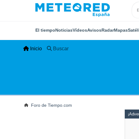
El tiempo
Noticias
Vídeos
Avisos
Radar
Mapas
Satél
Inicio
Buscar
Foro de Tiempo.com
¡Adver