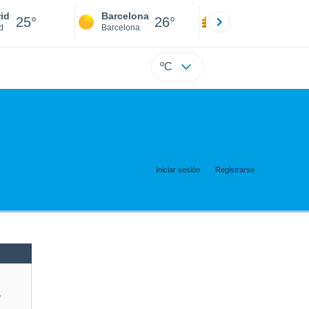
id
Barcelona
Sevilla
25°
26°
25°
d
Barcelona
Sevilla
ºC
Iniciar sesión
Registrarse
e