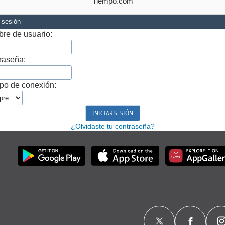
Tiempo.com
r sesión
re de usuario:
raseña:
po de conexión:
¿Olvidaste tu contraseña?