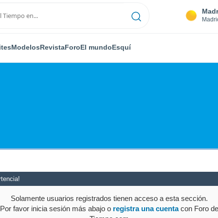
Madr
Madri
ites
Modelos
Revista
Foro
El mundo
Esquí
tencia!
Solamente usuarios registrados tienen acceso a esta sección.
Por favor inicia sesión más abajo o
registra una cuenta
con Foro d