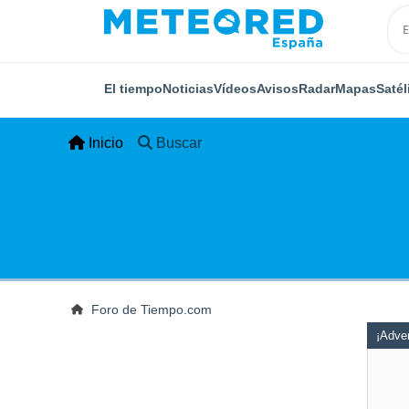
El tiempo
Noticias
Vídeos
Avisos
Radar
Mapas
Satél
Inicio
Buscar
Foro de Tiempo.com
¡Adver