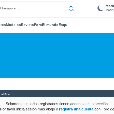
Madr
Madri
ites
Modelos
Revista
Foro
El mundo
Esquí
tencia!
Solamente usuarios registrados tienen acceso a esta sección.
Por favor inicia sesión más abajo o
registra una cuenta
con Foro d