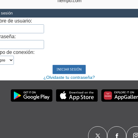
Tiempo.com
r sesión
re de usuario:
raseña:
po de conexión:
¿Olvidaste tu contraseña?