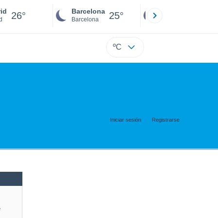
id
Barcelona
Sevilla
26°
25°
25°
d
Barcelona
Sevilla
ºC
Iniciar sesión
Registrarse
e