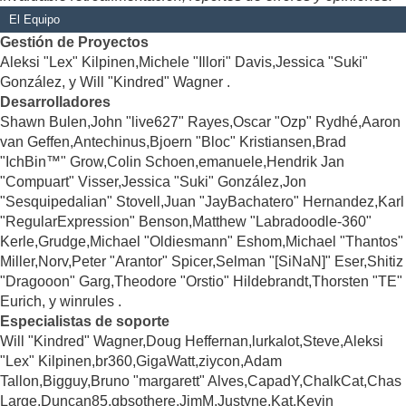
El Equipo
Gestión de Proyectos
Aleksi "Lex" Kilpinen,Michele "Illori" Davis,Jessica "Suki"
González, y Will "Kindred" Wagner .
Desarrolladores
Shawn Bulen,John "live627" Rayes,Oscar "Ozp" Rydhé,Aaron
van Geffen,Antechinus,Bjoern "Bloc" Kristiansen,Brad
"IchBin™" Grow,Colin Schoen,emanuele,Hendrik Jan
"Compuart" Visser,Jessica "Suki" González,Jon
"Sesquipedalian" Stovell,Juan "JayBachatero" Hernandez,Karl
"RegularExpression" Benson,Matthew "Labradoodle-360"
Kerle,Grudge,Michael "Oldiesmann" Eshom,Michael "Thantos"
Miller,Norv,Peter "Arantor" Spicer,Selman "[SiNaN]" Eser,Shitiz
"Dragooon" Garg,Theodore "Orstio" Hildebrandt,Thorsten "TE"
Eurich, y winrules .
Especialistas de soporte
Will "Kindred" Wagner,Doug Heffernan,lurkalot,Steve,Aleksi
"Lex" Kilpinen,br360,GigaWatt,ziycon,Adam
Tallon,Bigguy,Bruno "margarett" Alves,CapadY,ChalkCat,Chas
Large,Duncan85,gbsothere,JimM,Justyne,Kat,Kevin