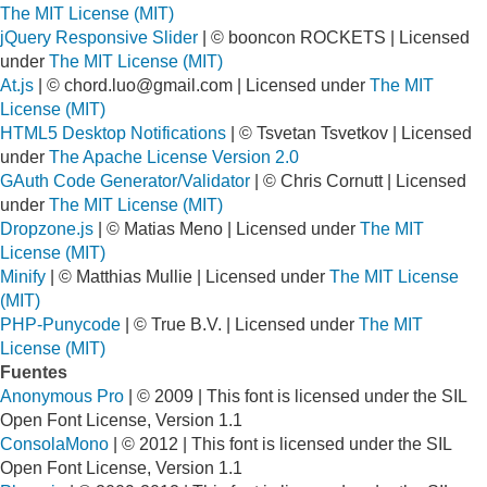
The MIT License (MIT)
jQuery Responsive Slider
| © booncon ROCKETS | Licensed
under
The MIT License (MIT)
At.js
| ©
chord.luo@gmail.com
| Licensed under
The MIT
License (MIT)
HTML5 Desktop Notifications
| © Tsvetan Tsvetkov | Licensed
under
The Apache License Version 2.0
GAuth Code Generator/Validator
| © Chris Cornutt | Licensed
under
The MIT License (MIT)
Dropzone.js
| © Matias Meno | Licensed under
The MIT
License (MIT)
Minify
| © Matthias Mullie | Licensed under
The MIT License
(MIT)
PHP-Punycode
| © True B.V. | Licensed under
The MIT
License (MIT)
Fuentes
Anonymous Pro
| © 2009 | This font is licensed under the SIL
Open Font License, Version 1.1
ConsolaMono
| © 2012 | This font is licensed under the SIL
Open Font License, Version 1.1