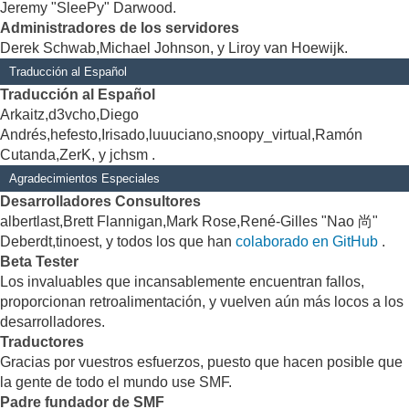
Jeremy "SleePy" Darwood.
Administradores de los servidores
Derek Schwab,Michael Johnson, y Liroy van Hoewijk.
Traducción al Español
Traducción al Español
Arkaitz,d3vcho,Diego
Andrés,hefesto,Irisado,luuuciano,snoopy_virtual,Ramón
Cutanda,ZerK, y jchsm .
Agradecimientos Especiales
Desarrolladores Consultores
albertlast,Brett Flannigan,Mark Rose,René-Gilles "Nao 尚"
Deberdt,tinoest, y todos los que han
colaborado en GitHub
.
Beta Tester
Los invaluables que incansablemente encuentran fallos,
proporcionan retroalimentación, y vuelven aún más locos a los
desarrolladores.
Traductores
Gracias por vuestros esfuerzos, puesto que hacen posible que
la gente de todo el mundo use SMF.
Padre fundador de SMF