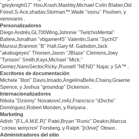
"greyknight17" Hou,Krash,Mashby,Michael Colin Blaber,Old
Fossil,S-Ace,shadav,Storman™,Wade "sησω" Poulsen, y
xenovanis .
Personalizadores
Diego Andrés,GL700Wing,Johnnie "TwitchisMental"
Ballew,Jonathan "vbgamer45" Valentin,Sami "SychO"
Mazouz,Brannon "B" Hall,Gary M. Gadsdon,Jack
"akabugeyes" Thorsen,Jason "JBlaze" Clemons,Joey
"Tyrsson" Smith,Kays,Michael "Mick."
Gomez,NanoSector,Ricky.,Russell "NEND" Najar, y SA™ .
Escritores de documentación
Michele "Illori" Davis,Irisado,AngelinaBelle,Chainy,Graeme
Spence, y Joshua "groundup" Dickerson .
Internacionalizadores
Nikola "Dzonny" Novaković,m4z,Francisco "d3vcho"
Domínguez,Robert Monden, y Relyana .
Marketing
Adish "(F.L.A.M.E.R)" Patel,Bryan "Runic" Deakin,Marcus
"cσσкιє мσηѕтєя" Forsberg, y Ralph "[n3rve]" Otowo .
Administradores del sitio