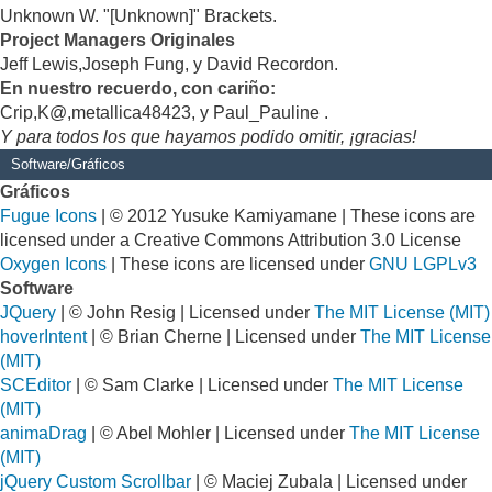
Unknown W. "[Unknown]" Brackets.
Project Managers Originales
Jeff Lewis,Joseph Fung, y David Recordon.
En nuestro recuerdo, con cariño:
Crip,K@,metallica48423, y Paul_Pauline .
Y para todos los que hayamos podido omitir, ¡gracias!
Software/Gráficos
Gráficos
Fugue Icons
| © 2012 Yusuke Kamiyamane | These icons are
licensed under a Creative Commons Attribution 3.0 License
Oxygen Icons
| These icons are licensed under
GNU LGPLv3
Software
JQuery
| © John Resig | Licensed under
The MIT License (MIT)
hoverIntent
| © Brian Cherne | Licensed under
The MIT License
(MIT)
SCEditor
| © Sam Clarke | Licensed under
The MIT License
(MIT)
animaDrag
| © Abel Mohler | Licensed under
The MIT License
(MIT)
jQuery Custom Scrollbar
| © Maciej Zubala | Licensed under