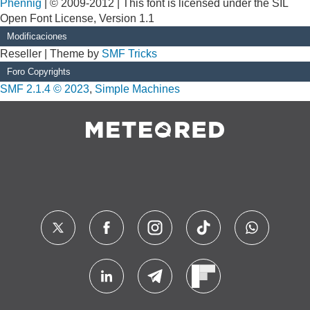
Phennig
| © 2009-2012 | This font is licensed under the SIL
Open Font License, Version 1.1
Modificaciones
Reseller | Theme by
SMF Tricks
Foro Copyrights
SMF 2.1.4 © 2023
,
Simple Machines