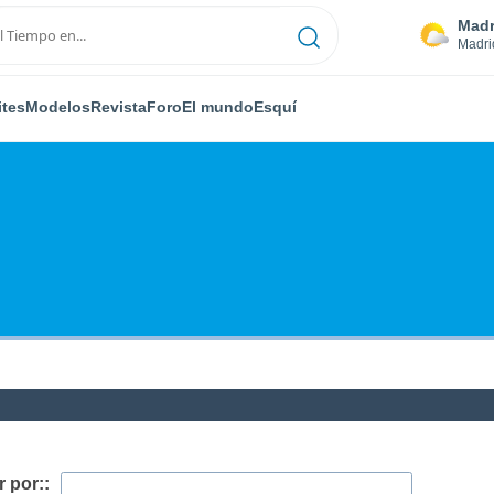
Madr
Madri
ites
Modelos
Revista
Foro
El mundo
Esquí
 por::