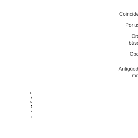
Coincide
Por u
Or
bús
Opc
Antigüed
me