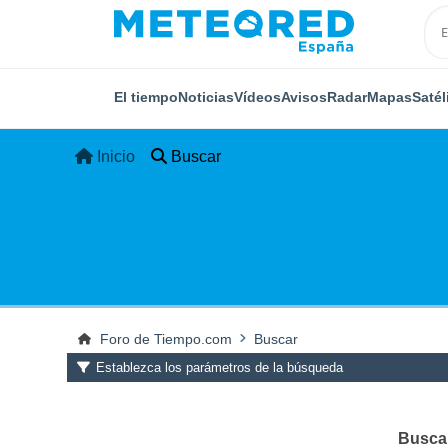
El tiempo
Noticias
Vídeos
Avisos
Radar
Mapas
Satél
Inicio
Buscar
Foro de Tiempo.com
Buscar
Establezca los parámetros de la búsqueda
Buscar