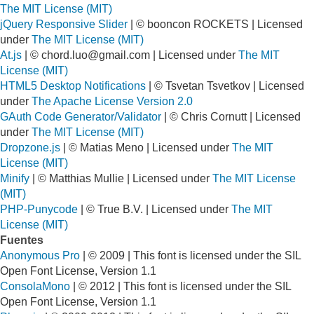
The MIT License (MIT)
jQuery Responsive Slider
| © booncon ROCKETS | Licensed
under
The MIT License (MIT)
At.js
| ©
chord.luo@gmail.com
| Licensed under
The MIT
License (MIT)
HTML5 Desktop Notifications
| © Tsvetan Tsvetkov | Licensed
under
The Apache License Version 2.0
GAuth Code Generator/Validator
| © Chris Cornutt | Licensed
under
The MIT License (MIT)
Dropzone.js
| © Matias Meno | Licensed under
The MIT
License (MIT)
Minify
| © Matthias Mullie | Licensed under
The MIT License
(MIT)
PHP-Punycode
| © True B.V. | Licensed under
The MIT
License (MIT)
Fuentes
Anonymous Pro
| © 2009 | This font is licensed under the SIL
Open Font License, Version 1.1
ConsolaMono
| © 2012 | This font is licensed under the SIL
Open Font License, Version 1.1