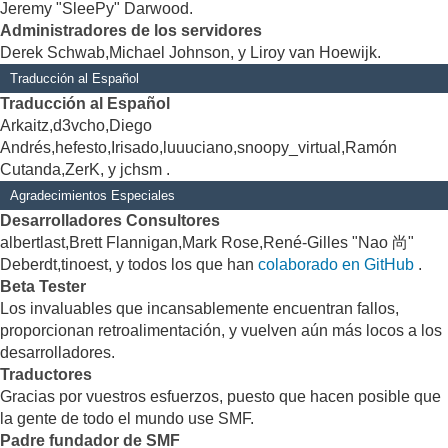
Jeremy "SleePy" Darwood.
Administradores de los servidores
Derek Schwab,Michael Johnson, y Liroy van Hoewijk.
Traducción al Español
Traducción al Español
Arkaitz,d3vcho,Diego
Andrés,hefesto,Irisado,luuuciano,snoopy_virtual,Ramón
Cutanda,ZerK, y jchsm .
Agradecimientos Especiales
Desarrolladores Consultores
albertlast,Brett Flannigan,Mark Rose,René-Gilles "Nao 尚"
Deberdt,tinoest, y todos los que han
colaborado en GitHub
.
Beta Tester
Los invaluables que incansablemente encuentran fallos,
proporcionan retroalimentación, y vuelven aún más locos a los
desarrolladores.
Traductores
Gracias por vuestros esfuerzos, puesto que hacen posible que
la gente de todo el mundo use SMF.
Padre fundador de SMF