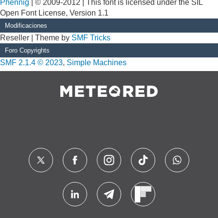
Phennig
| © 2009-2012 | This font is licensed under the SIL
Open Font License, Version 1.1
Modificaciones
Reseller | Theme by
SMF Tricks
Foro Copyrights
SMF 2.1.4 © 2023
,
Simple Machines