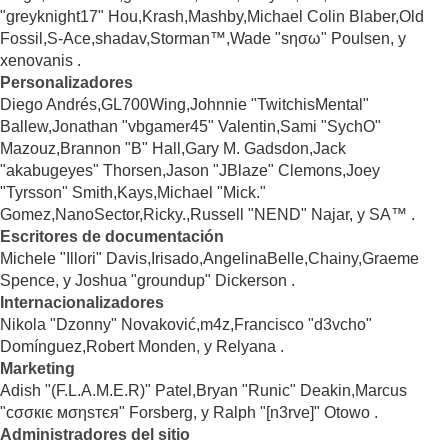
"greyknight17" Hou,Krash,Mashby,Michael Colin Blaber,Old
Fossil,S-Ace,shadav,Storman™,Wade "sησω" Poulsen, y
xenovanis .
Personalizadores
Diego Andrés,GL700Wing,Johnnie "TwitchisMental"
Ballew,Jonathan "vbgamer45" Valentin,Sami "SychO"
Mazouz,Brannon "B" Hall,Gary M. Gadsdon,Jack
"akabugeyes" Thorsen,Jason "JBlaze" Clemons,Joey
"Tyrsson" Smith,Kays,Michael "Mick."
Gomez,NanoSector,Ricky.,Russell "NEND" Najar, y SA™ .
Escritores de documentación
Michele "Illori" Davis,Irisado,AngelinaBelle,Chainy,Graeme
Spence, y Joshua "groundup" Dickerson .
Internacionalizadores
Nikola "Dzonny" Novaković,m4z,Francisco "d3vcho"
Domínguez,Robert Monden, y Relyana .
Marketing
Adish "(F.L.A.M.E.R)" Patel,Bryan "Runic" Deakin,Marcus
"cσσкιє мσηѕтєя" Forsberg, y Ralph "[n3rve]" Otowo .
Administradores del sitio