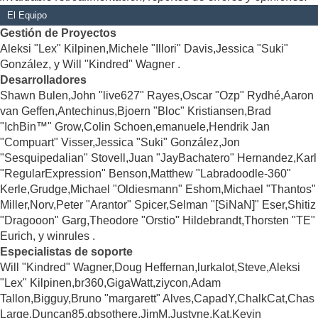
El Equipo
Gestión de Proyectos
Aleksi "Lex" Kilpinen,Michele "Illori" Davis,Jessica "Suki"
González, y Will "Kindred" Wagner .
Desarrolladores
Shawn Bulen,John "live627" Rayes,Oscar "Ozp" Rydhé,Aaron
van Geffen,Antechinus,Bjoern "Bloc" Kristiansen,Brad
"IchBin™" Grow,Colin Schoen,emanuele,Hendrik Jan
"Compuart" Visser,Jessica "Suki" González,Jon
"Sesquipedalian" Stovell,Juan "JayBachatero" Hernandez,Karl
"RegularExpression" Benson,Matthew "Labradoodle-360"
Kerle,Grudge,Michael "Oldiesmann" Eshom,Michael "Thantos"
Miller,Norv,Peter "Arantor" Spicer,Selman "[SiNaN]" Eser,Shitiz
"Dragooon" Garg,Theodore "Orstio" Hildebrandt,Thorsten "TE"
Eurich, y winrules .
Especialistas de soporte
Will "Kindred" Wagner,Doug Heffernan,lurkalot,Steve,Aleksi
"Lex" Kilpinen,br360,GigaWatt,ziycon,Adam
Tallon,Bigguy,Bruno "margarett" Alves,CapadY,ChalkCat,Chas
Large,Duncan85,gbsothere,JimM,Justyne,Kat,Kevin