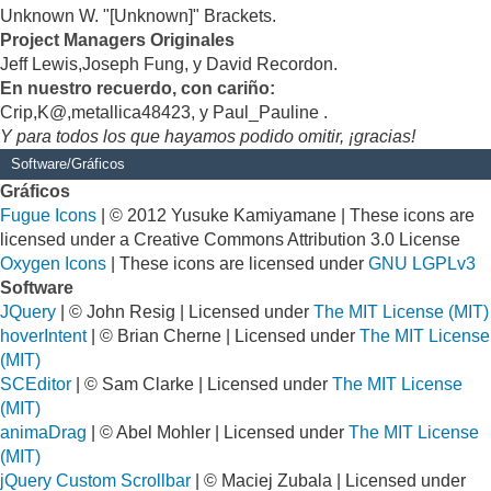
Unknown W. "[Unknown]" Brackets.
Project Managers Originales
Jeff Lewis,Joseph Fung, y David Recordon.
En nuestro recuerdo, con cariño:
Crip,K@,metallica48423, y Paul_Pauline .
Y para todos los que hayamos podido omitir, ¡gracias!
Software/Gráficos
Gráficos
Fugue Icons
| © 2012 Yusuke Kamiyamane | These icons are
licensed under a Creative Commons Attribution 3.0 License
Oxygen Icons
| These icons are licensed under
GNU LGPLv3
Software
JQuery
| © John Resig | Licensed under
The MIT License (MIT)
hoverIntent
| © Brian Cherne | Licensed under
The MIT License
(MIT)
SCEditor
| © Sam Clarke | Licensed under
The MIT License
(MIT)
animaDrag
| © Abel Mohler | Licensed under
The MIT License
(MIT)
jQuery Custom Scrollbar
| © Maciej Zubala | Licensed under