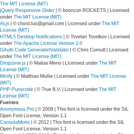
The MIT License (MIT)
jQuery Responsive Slider
| © booncon ROCKETS | Licensed
under
The MIT License (MIT)
At.js
| ©
chord.luo@gmail.com
| Licensed under
The MIT
License (MIT)
HTML5 Desktop Notifications
| © Tsvetan Tsvetkov | Licensed
under
The Apache License Version 2.0
GAuth Code Generator/Validator
| © Chris Cornutt | Licensed
under
The MIT License (MIT)
Dropzone.js
| © Matias Meno | Licensed under
The MIT
License (MIT)
Minify
| © Matthias Mullie | Licensed under
The MIT License
(MIT)
PHP-Punycode
| © True B.V. | Licensed under
The MIT
License (MIT)
Fuentes
Anonymous Pro
| © 2009 | This font is licensed under the SIL
Open Font License, Version 1.1
ConsolaMono
| © 2012 | This font is licensed under the SIL
Open Font License, Version 1.1