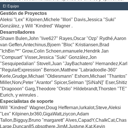
El Equipo
Gestión de Proyectos
Aleksi "Lex" Kilpinen,Michele "Illori" Davis,Jessica "Suki"
González, y Will "Kindred" Wagner .
Desarrolladores
Shawn Bulen,John "live627" Rayes,Oscar "Ozp" Rydhé,Aaron
van Geffen,Antechinus,Bjoern "Bloc" Kristiansen,Brad
"IchBin™" Grow,Colin Schoen,emanuele,Hendrik Jan
"Compuart" Visser,Jessica "Suki" González,Jon
"Sesquipedalian" Stovell,Juan "JayBachatero" Hernandez,Karl
"RegularExpression" Benson,Matthew "Labradoodle-360"
Kerle,Grudge,Michael "Oldiesmann" Eshom,Michael "Thantos"
Miller,Norv,Peter "Arantor" Spicer,Selman "[SiNaN]" Eser,Shitiz
"Dragooon" Garg,Theodore "Orstio" Hildebrandt,Thorsten "TE"
Eurich, y winrules .
Especialistas de soporte
Will "Kindred" Wagner,Doug Heffernan,lurkalot,Steve,Aleksi
"Lex" Kilpinen,br360,GigaWatt,ziycon,Adam
Tallon,Bigguy,Bruno "margarett" Alves,CapadY,ChalkCat,Chas
Large,Duncan85,gbsothere,JimM,Justyne,Kat,Kevin