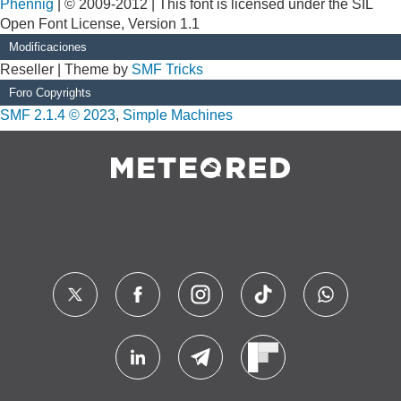
Phennig
| © 2009-2012 | This font is licensed under the SIL
Open Font License, Version 1.1
Modificaciones
Reseller | Theme by
SMF Tricks
Foro Copyrights
SMF 2.1.4 © 2023
,
Simple Machines