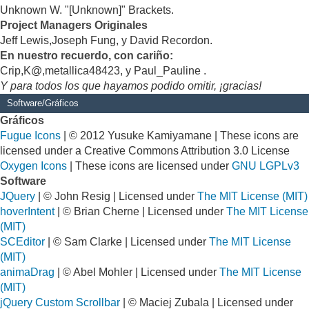
Unknown W. "[Unknown]" Brackets.
Project Managers Originales
Jeff Lewis,Joseph Fung, y David Recordon.
En nuestro recuerdo, con cariño:
Crip,K@,metallica48423, y Paul_Pauline .
Y para todos los que hayamos podido omitir, ¡gracias!
Software/Gráficos
Gráficos
Fugue Icons
| © 2012 Yusuke Kamiyamane | These icons are
licensed under a Creative Commons Attribution 3.0 License
Oxygen Icons
| These icons are licensed under
GNU LGPLv3
Software
JQuery
| © John Resig | Licensed under
The MIT License (MIT)
hoverIntent
| © Brian Cherne | Licensed under
The MIT License
(MIT)
SCEditor
| © Sam Clarke | Licensed under
The MIT License
(MIT)
animaDrag
| © Abel Mohler | Licensed under
The MIT License
(MIT)
jQuery Custom Scrollbar
| © Maciej Zubala | Licensed under