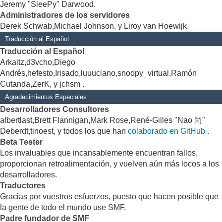
Jeremy "SleePy" Darwood.
Administradores de los servidores
Derek Schwab,Michael Johnson, y Liroy van Hoewijk.
Traducción al Español
Traducción al Español
Arkaitz,d3vcho,Diego
Andrés,hefesto,Irisado,luuuciano,snoopy_virtual,Ramón
Cutanda,ZerK, y jchsm .
Agradecimientos Especiales
Desarrolladores Consultores
albertlast,Brett Flannigan,Mark Rose,René-Gilles "Nao 尚"
Deberdt,tinoest, y todos los que han
colaborado en GitHub
.
Beta Tester
Los invaluables que incansablemente encuentran fallos,
proporcionan retroalimentación, y vuelven aún más locos a los
desarrolladores.
Traductores
Gracias por vuestros esfuerzos, puesto que hacen posible que
la gente de todo el mundo use SMF.
Padre fundador de SMF