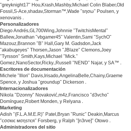
"greyknight17" Hou,Krash,Mashby,Michael Colin Blaber,Old
Fossil,S-Ace,shadav,Storman™,Wade "sησω" Poulsen, y
xenovanis .
Personalizadores
Diego Andrés,GL700Wing,Johnnie "TwitchisMental"
Ballew,Jonathan "vbgamer45" Valentin,Sami "SychO"
Mazouz,Brannon "B" Hall,Gary M. Gadsdon,Jack
"akabugeyes" Thorsen,Jason "JBlaze" Clemons,Joey
"Tyrsson" Smith,Kays,Michael "Mick."
Gomez,NanoSector,Ricky.,Russell "NEND" Najar, y SA™ .
Escritores de documentación
Michele "Illori" Davis,Irisado,AngelinaBelle,Chainy,Graeme
Spence, y Joshua "groundup" Dickerson .
Internacionalizadores
Nikola "Dzonny" Novaković,m4z,Francisco "d3vcho"
Domínguez,Robert Monden, y Relyana .
Marketing
Adish "(F.L.A.M.E.R)" Patel,Bryan "Runic" Deakin,Marcus
"cσσкιє мσηѕтєя" Forsberg, y Ralph "[n3rve]" Otowo .
Administradores del sitio