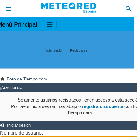
enú Principal
Iniciar sesión
Registrarse
Foro de Tiempo.com
¡Advertencia!
Solamente usuarios registrados tienen acceso a esta secci
Por favor inicia sesión más abajo o
registra una cuenta
con Fo
Tiempo.com
Iniciar sesión
Nombre de usuario: