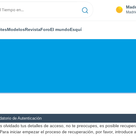
Madr
Madri
ites
Modelos
Revista
Foro
El mundo
Esquí
atorio de Autenticación
s olvidado tus detalles de acceso, no te preocupes, es posible recuper
Para iniciar empezar el proceso de recuperación, por favor, introduce 