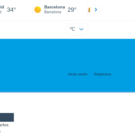
id
Barcelona
Sevilla
34°
29°
34°
d
Barcelona
Sevilla
ºC
Iniciar sesión
Registrarse
arlos.
a