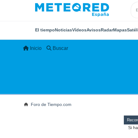
El tiempo
Noticias
Vídeos
Avisos
Radar
Mapas
Satél
Inicio
Buscar
Foro de Tiempo.com
Record
Si ha