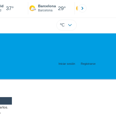
id
Barcelona
Sevilla
37°
29°
40°
d
Barcelona
Sevilla
ºC
Iniciar sesión
Registrarse
arlos.
a