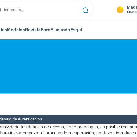
Madr
Madri
ites
Modelos
Revista
Foro
El mundo
Esquí
atorio de Autenticación
s olvidado tus detalles de acceso, no te preocupes, es posible recuper
Para iniciar empezar el proceso de recuperación, por favor, introduce 