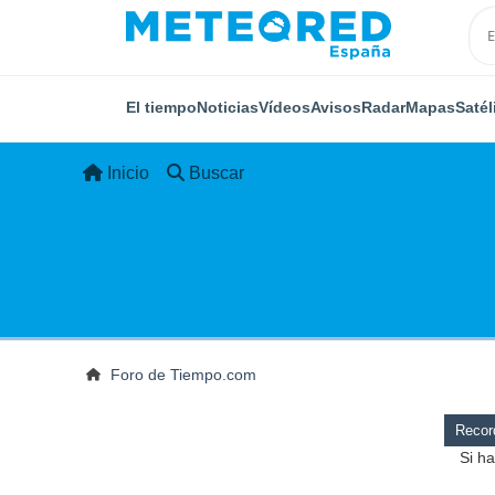
El tiempo
Noticias
Vídeos
Avisos
Radar
Mapas
Satél
Inicio
Buscar
Foro de Tiempo.com
Record
Si ha