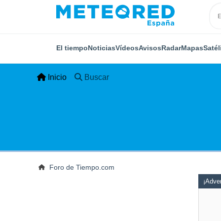
El tiempo
Noticias
Vídeos
Avisos
Radar
Mapas
Satél
Inicio
Buscar
Foro de Tiempo.com
¡Adver