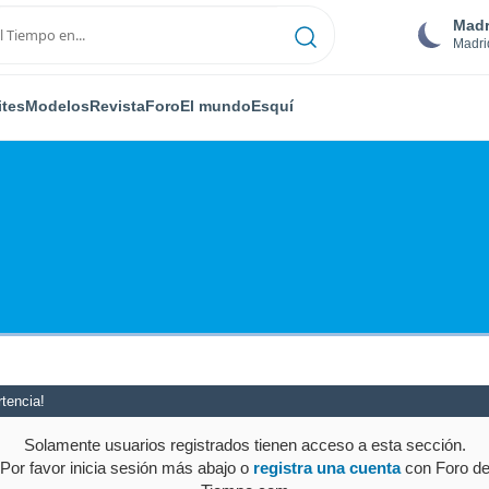
Madr
Madri
ites
Modelos
Revista
Foro
El mundo
Esquí
tencia!
Solamente usuarios registrados tienen acceso a esta sección.
Por favor inicia sesión más abajo o
registra una cuenta
con Foro d