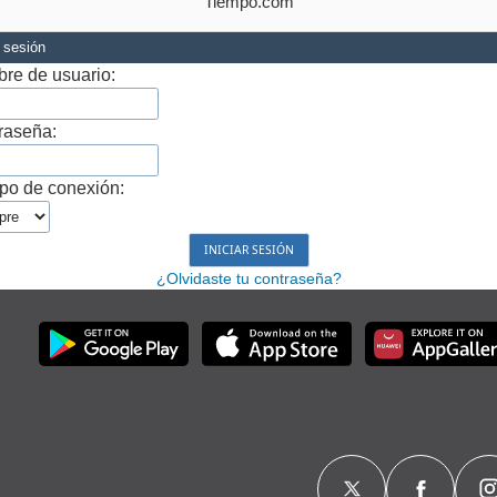
Tiempo.com
r sesión
re de usuario:
raseña:
po de conexión:
¿Olvidaste tu contraseña?