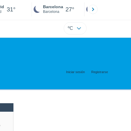
id
Barcelona
Sevilla
31°
27°
28°
d
Barcelona
Sevilla
ºC
Iniciar sesión
Registrarse
e