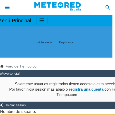
enú Principal
Iniciar sesión
Registrarse
Foro de Tiempo.com
¡Advertencia!
Solamente usuarios registrados tienen acceso a esta secci
Por favor inicia sesión más abajo o
registra una cuenta
con Fo
Tiempo.com
Iniciar sesión
Nombre de usuario: