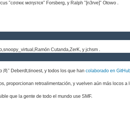
cus "cσσкιє мσηѕтєя" Forsberg, y Ralph "[n3rve]" Otowo .
.
no,snoopy_virtual,Ramón Cutanda,ZerK, y jchsm .
o 尚" Deberdt,tinoest, y todos los que han
colaborado en GitHu
s, proporcionan retroalimentación, y vuelven aún más locos a l
sible que la gente de todo el mundo use SMF.