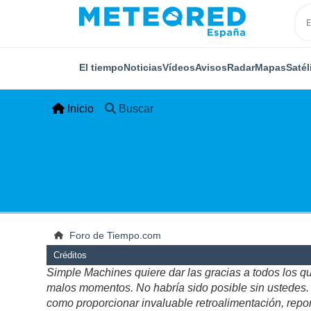
El tiempo
Noticias
Vídeos
Avisos
Radar
Mapas
Satél
Inicio
Buscar
Foro de Tiempo.com
Créditos
Simple Machines quiere dar las gracias a todos los q
malos momentos. No habría sido posible sin ustedes. Es
como proporcionar invaluable retroalimentación, repor