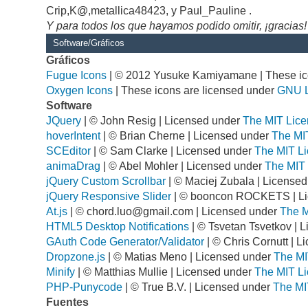
Crip,K@,metallica48423, y Paul_Pauline .
Y para todos los que hayamos podido omitir, ¡gracias!
Software/Gráficos
Gráficos
Fugue Icons
| © 2012 Yusuke Kamiyamane | These ico
Oxygen Icons
| These icons are licensed under
GNU 
Software
JQuery
| © John Resig | Licensed under
The MIT Lice
hoverIntent
| © Brian Cherne | Licensed under
The MI
SCEditor
| © Sam Clarke | Licensed under
The MIT Li
animaDrag
| © Abel Mohler | Licensed under
The MIT 
jQuery Custom Scrollbar
| © Maciej Zubala | License
jQuery Responsive Slider
| © booncon ROCKETS | L
At.js
| ©
chord.luo@gmail.com
| Licensed under
The M
HTML5 Desktop Notifications
| © Tsvetan Tsvetkov | 
GAuth Code Generator/Validator
| © Chris Cornutt | 
Dropzone.js
| © Matias Meno | Licensed under
The MI
Minify
| © Matthias Mullie | Licensed under
The MIT Li
PHP-Punycode
| © True B.V. | Licensed under
The MI
Fuentes