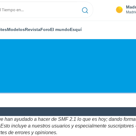
Madr
Madri
ites
Modelos
Revista
Foro
El mundo
Esquí
ue han ayudado a hacer de SMF 2.1 lo que es hoy; dando forma y
to incluye a nuestros usuarios y especialmente suscriptores - gr
tes de errores y opiniones.