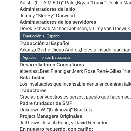
Adish "(F.L.A.M.E.R)" Patel,Bryan "Runic" Deakin,Mar
Administradores del sitio
Jeremy "SleePy" Darwood.
Administradores de los servidores
Derek Schwab,Michael Johnson, y Liroy van Hoewijk
Traducción al Español
Traducción al Español
Arkaitz,d3vcho,Diego Andrés,hefesto,Irisado,luuucia
Agradecimientos Especiales
Desarrolladores Consultores
albertlast,Brett Flannigan,Mark Rose,René-Gilles "Na
Beta Tester
Los invaluables que incansablemente encuentran fallo
Traductores
Gracias por vuestros esfuerzos, puesto que hacen po
Padre fundador de SMF
Unknown W. "[Unknown]" Brackets.
Project Managers Originales
Jeff Lewis,Joseph Fung, y David Recordon.
En nuestro recuerdo, con cariño: