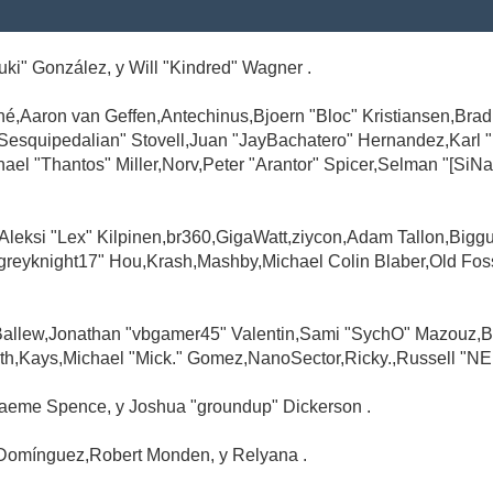
Suki" González, y Will "Kindred" Wagner .
é,Aaron van Geffen,Antechinus,Bjoern "Bloc" Kristiansen,Br
"Sesquipedalian" Stovell,Juan "JayBachatero" Hernandez,Karl
l "Thantos" Miller,Norv,Peter "Arantor" Spicer,Selman "[SiNa
,Aleksi "Lex" Kilpinen,br360,GigaWatt,ziycon,Adam Tallon,Big
greyknight17" Hou,Krash,Mashby,Michael Colin Blaber,Old Fo
Ballew,Jonathan "vbgamer45" Valentin,Sami "SychO" Mazouz,B
th,Kays,Michael "Mick." Gomez,NanoSector,Ricky.,Russell "NE
,Graeme Spence, y Joshua "groundup" Dickerson .
Domínguez,Robert Monden, y Relyana .