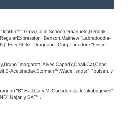
ad "IchBin™" Grow,Colin Schoen,emanuele,Hendrik
 "RegularExpression" Benson,Matthew "Labradoodle-
N]" Eser,Shitiz "Dragooon" Garg,Theodore "Orstio"
guy,Bruno "margarett" Alves,CapadY,ChalkCat,Chas
ssil,S-Ace,shadav,Storman™,Wade "sησω" Poulsen, y
rannon "B" Hall,Gary M. Gadsdon,Jack "akabugeyes"
ND" Najar, y SA™ .