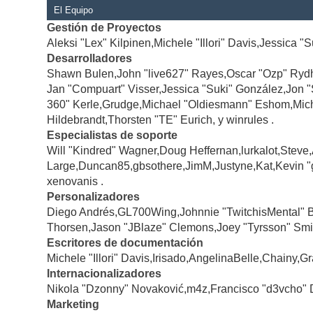
El Equipo
Gestión de Proyectos
Aleksi "Lex" Kilpinen,Michele "Illori" Davis,Jessica "
Desarrolladores
Shawn Bulen,John "live627" Rayes,Oscar "Ozp" Rydh
Jan "Compuart" Visser,Jessica "Suki" González,Jon 
360" Kerle,Grudge,Michael "Oldiesmann" Eshom,Michae
Hildebrandt,Thorsten "TE" Eurich, y winrules .
Especialistas de soporte
Will "Kindred" Wagner,Doug Heffernan,lurkalot,Steve
Large,Duncan85,gbsothere,JimM,Justyne,Kat,Kevin "
xenovanis .
Personalizadores
Diego Andrés,GL700Wing,Johnnie "TwitchisMental" 
Thorsen,Jason "JBlaze" Clemons,Joey "Tyrsson" Smi
Escritores de documentación
Michele "Illori" Davis,Irisado,AngelinaBelle,Chainy
Internacionalizadores
Nikola "Dzonny" Novaković,m4z,Francisco "d3vcho" 
Marketing