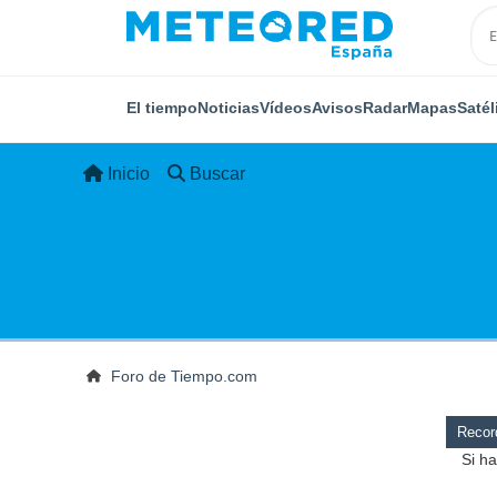
El tiempo
Noticias
Vídeos
Avisos
Radar
Mapas
Satél
Inicio
Buscar
Foro de Tiempo.com
Record
Si ha