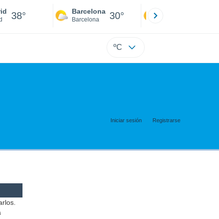
id
Barcelona
Sevilla
38°
30°
41°
d
Barcelona
Sevilla
ºC
Iniciar sesión
Registrarse
arlos.
a