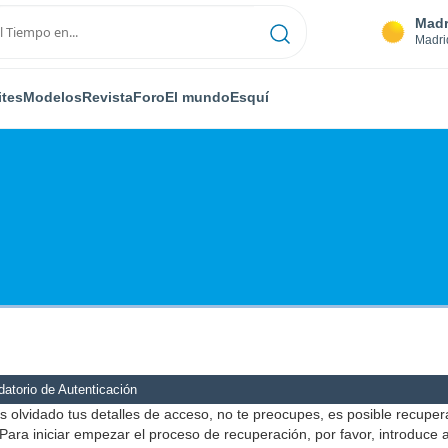
Madr
Madri
ites
Modelos
Revista
Foro
El mundo
Esquí
atorio de Autenticación
s olvidado tus detalles de acceso, no te preocupes, es posible recuper
Para iniciar empezar el proceso de recuperación, por favor, introduce 