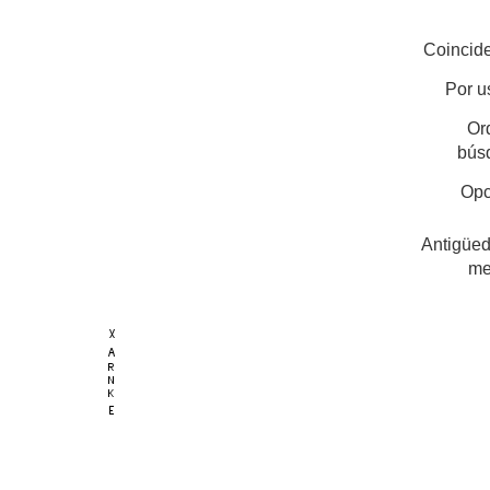
Coincide
Por u
Or
bús
Opc
Antigüed
me