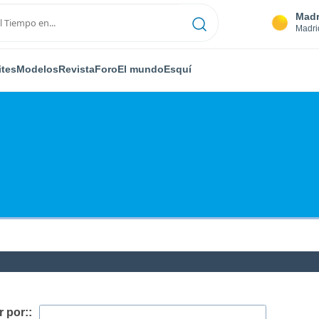
Madr
Madri
ites
Modelos
Revista
Foro
El mundo
Esquí
 por::