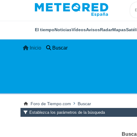
El tiempo
Noticias
Vídeos
Avisos
Radar
Mapas
Satél
Inicio
Buscar
Foro de Tiempo.com
Buscar
Establezca los parámetros de la búsqueda
Buscar