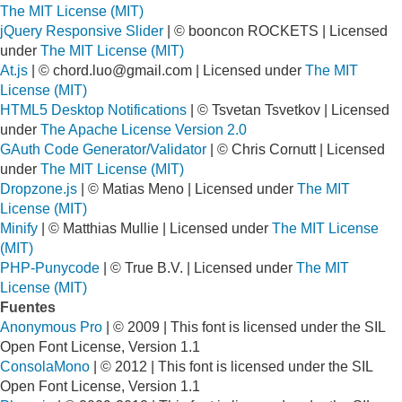
The MIT License (MIT)
jQuery Responsive Slider
| © booncon ROCKETS | Licensed
under
The MIT License (MIT)
At.js
| ©
chord.luo@gmail.com
| Licensed under
The MIT
License (MIT)
HTML5 Desktop Notifications
| © Tsvetan Tsvetkov | Licensed
under
The Apache License Version 2.0
GAuth Code Generator/Validator
| © Chris Cornutt | Licensed
under
The MIT License (MIT)
Dropzone.js
| © Matias Meno | Licensed under
The MIT
License (MIT)
Minify
| © Matthias Mullie | Licensed under
The MIT License
(MIT)
PHP-Punycode
| © True B.V. | Licensed under
The MIT
License (MIT)
Fuentes
Anonymous Pro
| © 2009 | This font is licensed under the SIL
Open Font License, Version 1.1
ConsolaMono
| © 2012 | This font is licensed under the SIL
Open Font License, Version 1.1