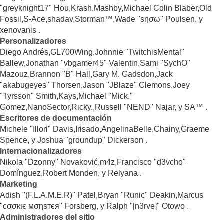
"greyknight17" Hou,Krash,Mashby,Michael Colin Blaber,Old
Fossil,S-Ace,shadav,Storman™,Wade "sησω" Poulsen, y
xenovanis .
Personalizadores
Diego Andrés,GL700Wing,Johnnie "TwitchisMental"
Ballew,Jonathan "vbgamer45" Valentin,Sami "SychO"
Mazouz,Brannon "B" Hall,Gary M. Gadsdon,Jack
"akabugeyes" Thorsen,Jason "JBlaze" Clemons,Joey
"Tyrsson" Smith,Kays,Michael "Mick."
Gomez,NanoSector,Ricky.,Russell "NEND" Najar, y SA™ .
Escritores de documentación
Michele "Illori" Davis,Irisado,AngelinaBelle,Chainy,Graeme
Spence, y Joshua "groundup" Dickerson .
Internacionalizadores
Nikola "Dzonny" Novaković,m4z,Francisco "d3vcho"
Domínguez,Robert Monden, y Relyana .
Marketing
Adish "(F.L.A.M.E.R)" Patel,Bryan "Runic" Deakin,Marcus
"cσσкιє мσηѕтєя" Forsberg, y Ralph "[n3rve]" Otowo .
Administradores del sitio