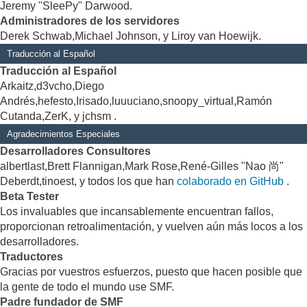
Jeremy "SleePy" Darwood.
Administradores de los servidores
Derek Schwab,Michael Johnson, y Liroy van Hoewijk.
Traducción al Español
Traducción al Español
Arkaitz,d3vcho,Diego
Andrés,hefesto,Irisado,luuuciano,snoopy_virtual,Ramón
Cutanda,ZerK, y jchsm .
Agradecimientos Especiales
Desarrolladores Consultores
albertlast,Brett Flannigan,Mark Rose,René-Gilles "Nao 尚"
Deberdt,tinoest, y todos los que han
colaborado en GitHub
.
Beta Tester
Los invaluables que incansablemente encuentran fallos,
proporcionan retroalimentación, y vuelven aún más locos a los
desarrolladores.
Traductores
Gracias por vuestros esfuerzos, puesto que hacen posible que
la gente de todo el mundo use SMF.
Padre fundador de SMF