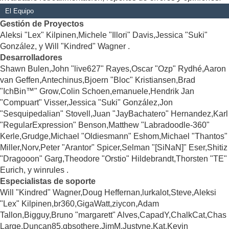
El Equipo
Gestión de Proyectos
Aleksi "Lex" Kilpinen,Michele "Illori" Davis,Jessica "Suki"
González, y Will "Kindred" Wagner .
Desarrolladores
Shawn Bulen,John "live627" Rayes,Oscar "Ozp" Rydhé,Aaron
van Geffen,Antechinus,Bjoern "Bloc" Kristiansen,Brad
"IchBin™" Grow,Colin Schoen,emanuele,Hendrik Jan
"Compuart" Visser,Jessica "Suki" González,Jon
"Sesquipedalian" Stovell,Juan "JayBachatero" Hernandez,Karl
"RegularExpression" Benson,Matthew "Labradoodle-360"
Kerle,Grudge,Michael "Oldiesmann" Eshom,Michael "Thantos"
Miller,Norv,Peter "Arantor" Spicer,Selman "[SiNaN]" Eser,Shitiz
"Dragooon" Garg,Theodore "Orstio" Hildebrandt,Thorsten "TE"
Eurich, y winrules .
Especialistas de soporte
Will "Kindred" Wagner,Doug Heffernan,lurkalot,Steve,Aleksi
"Lex" Kilpinen,br360,GigaWatt,ziycon,Adam
Tallon,Bigguy,Bruno "margarett" Alves,CapadY,ChalkCat,Chas
Large,Duncan85,gbsothere,JimM,Justyne,Kat,Kevin