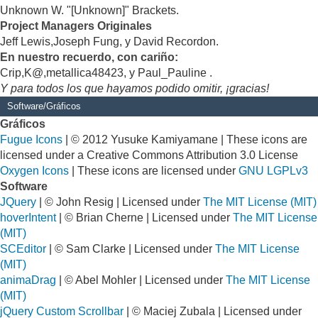
Unknown W. "[Unknown]" Brackets.
Project Managers Originales
Jeff Lewis,Joseph Fung, y David Recordon.
En nuestro recuerdo, con cariño:
Crip,K@,metallica48423, y Paul_Pauline .
Y para todos los que hayamos podido omitir, ¡gracias!
Software/Gráficos
Gráficos
Fugue Icons
| © 2012 Yusuke Kamiyamane | These icons are
licensed under a Creative Commons Attribution 3.0 License
Oxygen Icons
| These icons are licensed under
GNU LGPLv3
Software
JQuery
| © John Resig | Licensed under
The MIT License (MIT)
hoverIntent
| © Brian Cherne | Licensed under
The MIT License
(MIT)
SCEditor
| © Sam Clarke | Licensed under
The MIT License
(MIT)
animaDrag
| © Abel Mohler | Licensed under
The MIT License
(MIT)
jQuery Custom Scrollbar
| © Maciej Zubala | Licensed under