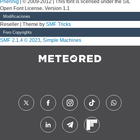
Phennig
| © 2009-2012 | This font is licensed under the SIL
Open Font License, Version 1.1
Modificaciones
Reseller | Theme by
SMF Tricks
Foro Copyrights
SMF 2.1.4 © 2023
,
Simple Machines