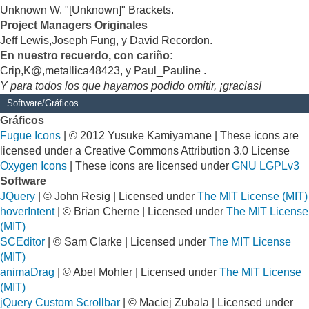
Unknown W. "[Unknown]" Brackets.
Project Managers Originales
Jeff Lewis,Joseph Fung, y David Recordon.
En nuestro recuerdo, con cariño:
Crip,K@,metallica48423, y Paul_Pauline .
Y para todos los que hayamos podido omitir, ¡gracias!
Software/Gráficos
Gráficos
Fugue Icons
| © 2012 Yusuke Kamiyamane | These icons are
licensed under a Creative Commons Attribution 3.0 License
Oxygen Icons
| These icons are licensed under
GNU LGPLv3
Software
JQuery
| © John Resig | Licensed under
The MIT License (MIT)
hoverIntent
| © Brian Cherne | Licensed under
The MIT License
(MIT)
SCEditor
| © Sam Clarke | Licensed under
The MIT License
(MIT)
animaDrag
| © Abel Mohler | Licensed under
The MIT License
(MIT)
jQuery Custom Scrollbar
| © Maciej Zubala | Licensed under