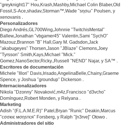
"greyknight17" Hou,Krash,Mashby,Michael Colin Blaber,Old
Fossil,S-Ace,shadav,Storman™,Wade "sησω" Poulsen, y
xenovanis .
Personalizadores
Diego Andrés,GL700Wing,Johnnie "TwitchisMental"
Ballew,Jonathan "vbgamer45" Valentin,Sami "SychO"
Mazouz,Brannon "B" Hall,Gary M. Gadsdon,Jack
"akabugeyes" Thorsen,Jason "JBlaze" Clemons,Joey
"Tyrsson" Smith,Kays,Michael "Mick."
Gomez,NanoSector,Ricky.,Russell "NEND" Najar, y SA™ .
Escritores de documentación
Michele "Illori" Davis,Irisado,AngelinaBelle,Chainy,Graeme
Spence, y Joshua "groundup" Dickerson .
Internacionalizadores
Nikola "Dzonny" Novaković,m4z,Francisco "d3vcho"
Domínguez,Robert Monden, y Relyana .
Marketing
Adish "(F.L.A.M.E.R)" Patel,Bryan "Runic" Deakin,Marcus
"cσσкιє мσηѕтєя" Forsberg, y Ralph "[n3rve]" Otowo .
Administradores del sitio