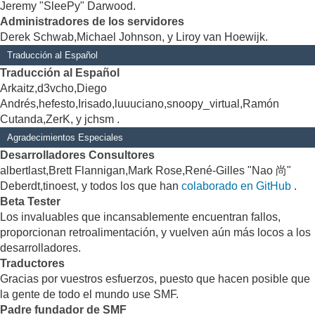
Jeremy "SleePy" Darwood.
Administradores de los servidores
Derek Schwab,Michael Johnson, y Liroy van Hoewijk.
Traducción al Español
Traducción al Español
Arkaitz,d3vcho,Diego
Andrés,hefesto,Irisado,luuuciano,snoopy_virtual,Ramón
Cutanda,ZerK, y jchsm .
Agradecimientos Especiales
Desarrolladores Consultores
albertlast,Brett Flannigan,Mark Rose,René-Gilles "Nao 尚"
Deberdt,tinoest, y todos los que han
colaborado en GitHub
.
Beta Tester
Los invaluables que incansablemente encuentran fallos,
proporcionan retroalimentación, y vuelven aún más locos a los
desarrolladores.
Traductores
Gracias por vuestros esfuerzos, puesto que hacen posible que
la gente de todo el mundo use SMF.
Padre fundador de SMF