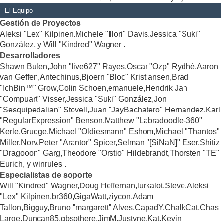
El Equipo
Gestión de Proyectos
Aleksi "Lex" Kilpinen,Michele "Illori" Davis,Jessica "Suki"
González, y Will "Kindred" Wagner .
Desarrolladores
Shawn Bulen,John "live627" Rayes,Oscar "Ozp" Rydhé,Aaron
van Geffen,Antechinus,Bjoern "Bloc" Kristiansen,Brad
"IchBin™" Grow,Colin Schoen,emanuele,Hendrik Jan
"Compuart" Visser,Jessica "Suki" González,Jon
"Sesquipedalian" Stovell,Juan "JayBachatero" Hernandez,Karl
"RegularExpression" Benson,Matthew "Labradoodle-360"
Kerle,Grudge,Michael "Oldiesmann" Eshom,Michael "Thantos"
Miller,Norv,Peter "Arantor" Spicer,Selman "[SiNaN]" Eser,Shitiz
"Dragooon" Garg,Theodore "Orstio" Hildebrandt,Thorsten "TE"
Eurich, y winrules .
Especialistas de soporte
Will "Kindred" Wagner,Doug Heffernan,lurkalot,Steve,Aleksi
"Lex" Kilpinen,br360,GigaWatt,ziycon,Adam
Tallon,Bigguy,Bruno "margarett" Alves,CapadY,ChalkCat,Chas
Large,Duncan85,gbsothere,JimM,Justyne,Kat,Kevin