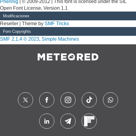
Phennig
| © 2009-2012 | This font is licensed under the SIL
Open Font License, Version 1.1
Modificaciones
Reseller | Theme by
SMF Tricks
Foro Copyrights
SMF 2.1.4 © 2023
,
Simple Machines