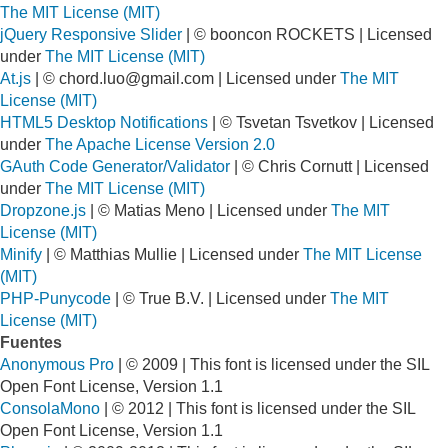
The MIT License (MIT)
jQuery Responsive Slider
| © booncon ROCKETS | Licensed
under
The MIT License (MIT)
At.js
| ©
chord.luo@gmail.com
| Licensed under
The MIT
License (MIT)
HTML5 Desktop Notifications
| © Tsvetan Tsvetkov | Licensed
under
The Apache License Version 2.0
GAuth Code Generator/Validator
| © Chris Cornutt | Licensed
under
The MIT License (MIT)
Dropzone.js
| © Matias Meno | Licensed under
The MIT
License (MIT)
Minify
| © Matthias Mullie | Licensed under
The MIT License
(MIT)
PHP-Punycode
| © True B.V. | Licensed under
The MIT
License (MIT)
Fuentes
Anonymous Pro
| © 2009 | This font is licensed under the SIL
Open Font License, Version 1.1
ConsolaMono
| © 2012 | This font is licensed under the SIL
Open Font License, Version 1.1