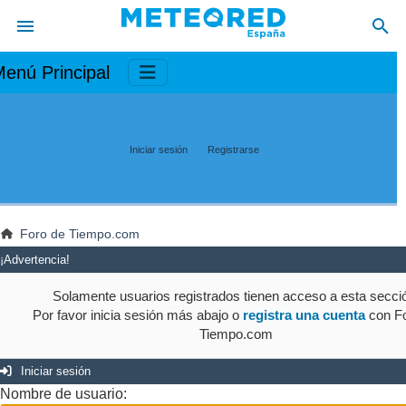
enú Principal
Iniciar sesión
Registrarse
Foro de Tiempo.com
¡Advertencia!
Solamente usuarios registrados tienen acceso a esta secci
Por favor inicia sesión más abajo o
registra una cuenta
con Fo
Tiempo.com
Iniciar sesión
Nombre de usuario: