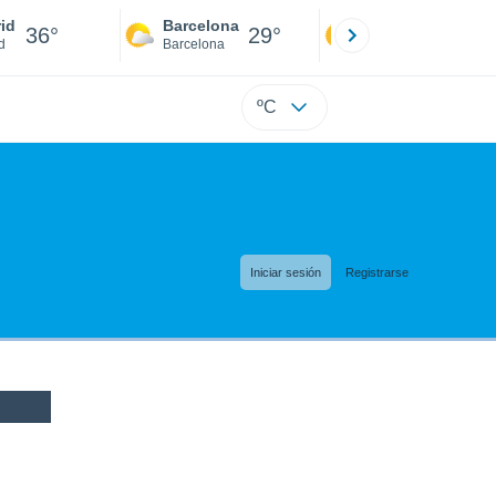
id
Barcelona
Sevilla
36°
29°
39°
d
Barcelona
Sevilla
ºC
Iniciar sesión
Registrarse