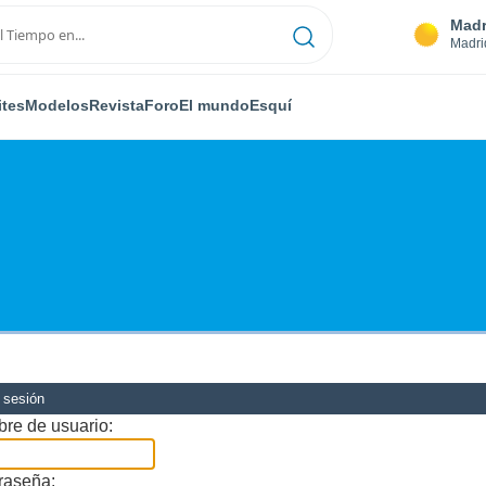
Madr
Madri
ites
Modelos
Revista
Foro
El mundo
Esquí
r sesión
re de usuario:
raseña: