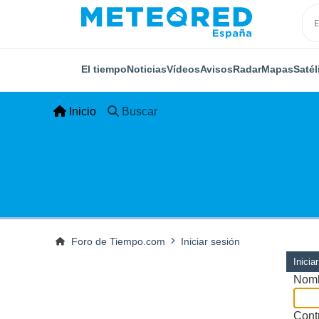
El tiempo
Noticias
Vídeos
Avisos
Radar
Mapas
Satél
Inicio
Buscar
Foro de Tiempo.com
Iniciar sesión
Inicia
Nomb
Cont