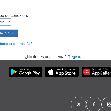
po de conexión:
daste tu contraseña?
¿No tienes una cuenta?
Regístrate
.