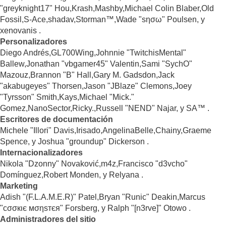
"greyknight17" Hou,Krash,Mashby,Michael Colin Blaber,Old
Fossil,S-Ace,shadav,Storman™,Wade "sησω" Poulsen, y
xenovanis .
Personalizadores
Diego Andrés,GL700Wing,Johnnie "TwitchisMental"
Ballew,Jonathan "vbgamer45" Valentin,Sami "SychO"
Mazouz,Brannon "B" Hall,Gary M. Gadsdon,Jack
"akabugeyes" Thorsen,Jason "JBlaze" Clemons,Joey
"Tyrsson" Smith,Kays,Michael "Mick."
Gomez,NanoSector,Ricky.,Russell "NEND" Najar, y SA™ .
Escritores de documentación
Michele "Illori" Davis,Irisado,AngelinaBelle,Chainy,Graeme
Spence, y Joshua "groundup" Dickerson .
Internacionalizadores
Nikola "Dzonny" Novaković,m4z,Francisco "d3vcho"
Domínguez,Robert Monden, y Relyana .
Marketing
Adish "(F.L.A.M.E.R)" Patel,Bryan "Runic" Deakin,Marcus
"cσσкιє мσηѕтєя" Forsberg, y Ralph "[n3rve]" Otowo .
Administradores del sitio