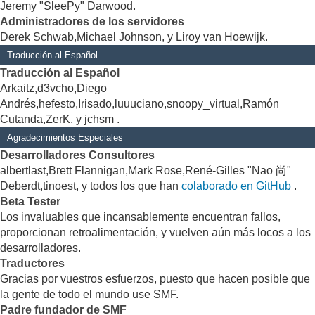
Jeremy "SleePy" Darwood.
Administradores de los servidores
Derek Schwab,Michael Johnson, y Liroy van Hoewijk.
Traducción al Español
Traducción al Español
Arkaitz,d3vcho,Diego
Andrés,hefesto,Irisado,luuuciano,snoopy_virtual,Ramón
Cutanda,ZerK, y jchsm .
Agradecimientos Especiales
Desarrolladores Consultores
albertlast,Brett Flannigan,Mark Rose,René-Gilles "Nao 尚"
Deberdt,tinoest, y todos los que han
colaborado en GitHub
.
Beta Tester
Los invaluables que incansablemente encuentran fallos,
proporcionan retroalimentación, y vuelven aún más locos a los
desarrolladores.
Traductores
Gracias por vuestros esfuerzos, puesto que hacen posible que
la gente de todo el mundo use SMF.
Padre fundador de SMF