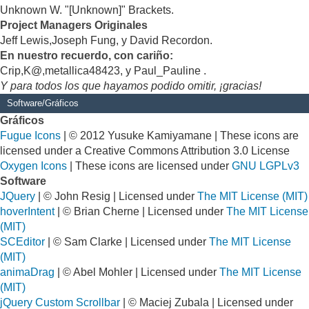
Unknown W. "[Unknown]" Brackets.
Project Managers Originales
Jeff Lewis,Joseph Fung, y David Recordon.
En nuestro recuerdo, con cariño:
Crip,K@,metallica48423, y Paul_Pauline .
Y para todos los que hayamos podido omitir, ¡gracias!
Software/Gráficos
Gráficos
Fugue Icons
| © 2012 Yusuke Kamiyamane | These icons are
licensed under a Creative Commons Attribution 3.0 License
Oxygen Icons
| These icons are licensed under
GNU LGPLv3
Software
JQuery
| © John Resig | Licensed under
The MIT License (MIT)
hoverIntent
| © Brian Cherne | Licensed under
The MIT License
(MIT)
SCEditor
| © Sam Clarke | Licensed under
The MIT License
(MIT)
animaDrag
| © Abel Mohler | Licensed under
The MIT License
(MIT)
jQuery Custom Scrollbar
| © Maciej Zubala | Licensed under