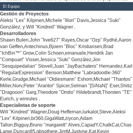
El Equipo
Gestión de Proyectos
Aleksi "Lex" Kilpinen,Michele "Illori" Davis,Jessica "Suki"
González, y Will "Kindred" Wagner .
Desarrolladores
Shawn Bulen,John "live627" Rayes,Oscar "Ozp" Rydhé,Aaron
van Geffen,Antechinus,Bjoern "Bloc" Kristiansen,Brad
"IchBin™" Grow,Colin Schoen,emanuele,Hendrik Jan
"Compuart" Visser,Jessica "Suki" González,Jon
"Sesquipedalian" Stovell,Juan "JayBachatero" Hernandez,Karl
"RegularExpression" Benson,Matthew "Labradoodle-360"
Kerle,Grudge,Michael "Oldiesmann" Eshom,Michael "Thantos"
Miller,Norv,Peter "Arantor" Spicer,Selman "[SiNaN]" Eser,Shitiz
"Dragooon" Garg,Theodore "Orstio" Hildebrandt,Thorsten "TE"
Eurich, y winrules .
Especialistas de soporte
Will "Kindred" Wagner,Doug Heffernan,lurkalot,Steve,Aleksi
"Lex" Kilpinen,br360,GigaWatt,ziycon,Adam
Tallon,Bigguy,Bruno "margarett" Alves,CapadY,ChalkCat,Chas
Large,Duncan85,gbsothere,JimM,Justyne,Kat,Kevin