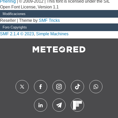
Phennig
| © 2009-2012 | This font is licensed under the SIL
Open Font License, Version 1.1
Modificaciones
Reseller | Theme by
SMF Tricks
Foro Copyrights
SMF 2.1.4 © 2023
,
Simple Machines