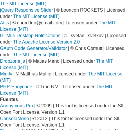
The MIT License (MIT)
jQuery Responsive Slider
| © booncon ROCKETS | Licensed
under
The MIT License (MIT)
At.js
| ©
chord.luo@gmail.com
| Licensed under
The MIT
License (MIT)
HTML5 Desktop Notifications
| © Tsvetan Tsvetkov | Licensed
under
The Apache License Version 2.0
GAuth Code Generator/Validator
| © Chris Cornutt | Licensed
under
The MIT License (MIT)
Dropzone.js
| © Matias Meno | Licensed under
The MIT
License (MIT)
Minify
| © Matthias Mullie | Licensed under
The MIT License
(MIT)
PHP-Punycode
| © True B.V. | Licensed under
The MIT
License (MIT)
Fuentes
Anonymous Pro
| © 2009 | This font is licensed under the SIL
Open Font License, Version 1.1
ConsolaMono
| © 2012 | This font is licensed under the SIL
Open Font License, Version 1.1